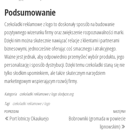
Podsumowanie
Czekoladki reklamowe z logo to doskonały sposób na budowanie
pozytywnego wizerunku firmy oraz zwiększenie rozpoznawalności marki.
Dzięki nim można skutecznie nawiązać relacje z klientami i partnerami
biznesowymi, jednocześnie oferując coś smacznego i atrakcyjnego.
Ważne jest jednak, aby odpowiednio przemyśleć wybór produktu, jego
personalizację i sposób dystrybucji. Dzięki temu czekoladki staną się nie
tylko słodkim upominkiem, ale także skutecznym narzędziem
marketingowym wspierającym rozwój firmy.
Kategoria
czekoladki reklamowe z logo
slodycze.org
Tagi
czekoladki reklamowe z logo
Nawigacja
Poprzedni
POPRZEDNI
NASTĘPNY
Na
Port lotniczy Okaukuejo
Bobrowniki (gromada w powiecie
wpisu
wpis
wp
lipnowskim)