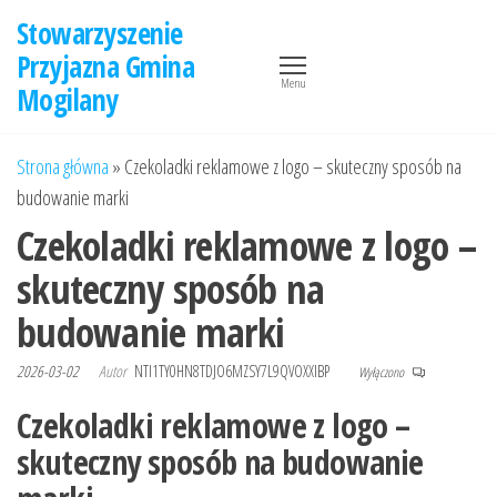
Przejdź
Stowarzyszenie
do
Przyjazna Gmina
treści
Menu
Mogilany
Strona główna
»
Czekoladki reklamowe z logo – skuteczny sposób na
budowanie marki
Czekoladki reklamowe z logo –
skuteczny sposób na
budowanie marki
2026-03-02
Autor
NTI1TY0HN8TDJO6MZSY7L9QVOXXIBP
Wyłączono
Czekoladki reklamowe z logo –
skuteczny sposób na budowanie