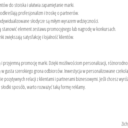
entów do stoiska i ułatwia zapamiętanie marki.
odkreślają profesjonalizm i troskę o partnerów.
ndywidualizowane słodycze są miłym wyrazem wdzięczności.
 stanowić element zestawu promocyjnego lub nagrodę w konkursach.
i zwiększają satysfakcję i lojalność klientów.
 i przyjemną promocję marki. Dzięki możliwościom personalizacji, różnorodno
ą w gusta szerokiego grona odbiorców. Inwestycja w personalizowane czekola
 pozytywnych relacji z klientami i partnerami biznesowymi. Jeśli chcesz wyró
w słodki sposób, warto rozważyć taką formę reklamy.
Zich