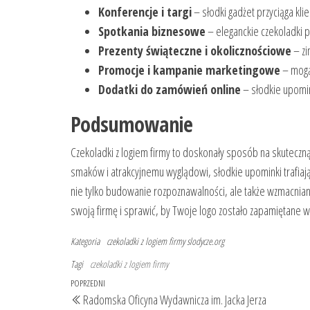
Konferencje i targi
– słodki gadżet przyciąga kli
Spotkania biznesowe
– eleganckie czekoladki p
Prezenty świąteczne i okolicznościowe
– zi
Promocje i kampanie marketingowe
– mogą
Dodatki do zamówień online
– słodkie upomink
Podsumowanie
Czekoladki z logiem firmy to doskonały sposób na skuteczną
smaków i atrakcyjnemu wyglądowi, słodkie upominki trafiaj
nie tylko budowanie rozpoznawalności, ale także wzmacnianie
swoją firmę i sprawić, by Twoje logo zostało zapamiętane 
Kategoria
czekoladki z logiem firmy
slodycze.org
Tagi
czekoladki z logiem firmy
Nawigacja
Poprzedni
POPRZEDNI
Radomska Oficyna Wydawnicza im. Jacka Jerza
wpisu
wpis