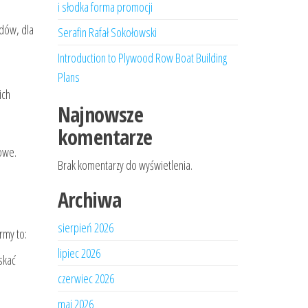
i słodka forma promocji
odów, dla
Serafin Rafał Sokołowski
Introduction to Plywood Row Boat Building
Plans
ich
Najnowsze
komentarze
owe.
Brak komentarzy do wyświetlenia.
Archiwa
sierpień 2026
rmy to:
lipiec 2026
skać
czerwiec 2026
maj 2026