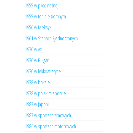
1955 w piłce nożnej
1955 w tenisie ziemnym
1956 w Meksyku
1961 w Stanach Zjednoczonych
1970 w Azji
1970 w Bułgarii
1970 w lekkoatletyce
1978 w boksie
1978 w polskim sporcie
1983 w Japonii
1983 w sportach zimowych
1984 w sportach motorowych