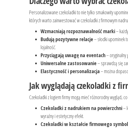
Dlaczego warto wybrać czekol
Personalizowane czekoladki to nie tylko smakowity upomin
których warto zainwestować w czekoladki z firmowym nadr
Wzmacniają rozpoznawalność marki
– każdy
Budują pozytywne relacje
– słodki upominek to
lojalność.
Przyciągają uwagę na eventach
– oryginalny 
Uniwersalne zastosowanie
– sprawdzą się zar
Elastyczność i personalizacja
– można dopasow
Jak wyglądają czekoladki z f
Czekoladki z logiem firmy mogą mieć różnorodny wygląd, co 
Czekoladki z nadrukiem na powierzchni
– l
wyraźny i estetyczny efekt.
Czekoladki w kształcie firmowego symbo