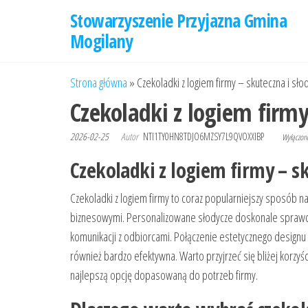
Przejdź
Stowarzyszenie Przyjazna Gmina
do
Mogilany
treści
Strona główna
»
Czekoladki z logiem firmy – skuteczna i sł
Czekoladki z logiem firm
2026-02-25
Autor
NTI1TY0HN8TDJO6MZSY7L9QVOXXIBP
Wyłączo
Czekoladki z logiem firmy – s
Czekoladki z logiem firmy to coraz popularniejszy sposób na
biznesowymi. Personalizowane słodycze doskonale sprawdza
komunikacji z odbiorcami. Połączenie estetycznego designu z
również bardzo efektywna. Warto przyjrzeć się bliżej korzyś
najlepszą opcję dopasowaną do potrzeb firmy.