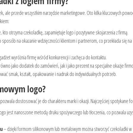
adki z logiem firmy?
ek, ale przede wszystkim narzędzie marketingowe. Oto kilka kluczowych pow
ukiem:
, kto otrzyma czekoladkę, zapamiętuje logo i pozytywne skojarzenia z firmą.
 sposób na okazanie wdzięczności klientom i partnerom, co przekłada się na 
gadżet wyróżnia firmę wśród konkurencji i zachęca do kontaktu.
ówno jako dodatek do zamówień, jak i jako prezent na specjalne okazje firm
ać smak, kształt, opakowanie i nadruk do indywidualnych potrzeb.
irmowym logo?
pozwala dostosować je do charakteru marki i okazji. Najczęściej spotykane fo
ogo jest nanoszone metodą druku spożywczego lub tłoczenia, co pozwala uzy
lu
– dzięki formom silikonowym lub metalowym można stworzyć czekoladki w