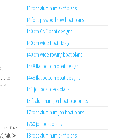
13 foot aluminum skiff plans
14 foot plywood row boat plans
140 cm CNC boat designs
140 cm wide boat design
140 cm wide rowing boat plans
1448 flat bottom boat design
ści
dki to
1448 flat bottom boat designs
żnić
14ft jon boat deck plans
15 ft aluminum jon boat blueprints
17 foot aluminum jon boat plans
1760 jon boat plans
NASTĘPNY
Następny
yújfalu
18 foot aluminum skiff plans
wpis