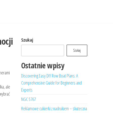
ocji
Szukaj
Szukaj
Ostatnie wpisy
tnerami
Discovering Easy DIY Row Boat Plans: A
Comprehensive Guide for Beginners and
ka, ale
Experts
 wybrać
NGC 5767
Reklamowe cukierki z nadrukiem – skuteczna