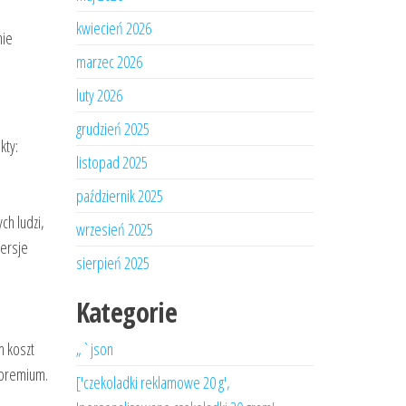
kwiecień 2026
nie
marzec 2026
luty 2026
grudzień 2025
kty:
listopad 2025
październik 2025
ch ludzi,
wrzesień 2025
wersje
sierpień 2025
Kategorie
m koszt
„`json
 premium.
['czekoladki reklamowe 20 g',