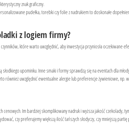
kterystyczny znak graficzny.
rsonalizowane pudełka, torebki czy folie z nadrukiem to doskonałe dopełnie
ladki z logiem firmy?
 czynników, które warto uwzględnić, aby inwestycja przyniosła oczekiwane efe
ą słodkiego upominku. Inne smaki i formy sprawdzą się na eventach dla młody
to również uwzględnić ewentualne alergie lub preferencje żywieniowe, np. 
ch cenowych. Im bardziej skomplikowany nadruk i wyższa jakość czekolady, ty
dować, czy preferujemy większą ilość tańszych słodyczy, czy mniejszą partię