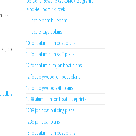
'personalizowane czekoladki 20 gram',
'słodkie upominki czek
i jak
1 1 scale boat blueprint
1 1 scale kayak plans
10 foot aluminum boat plans
uku, co
11 foot aluminum skiff plans
12 foot aluminum jon boat plans
12 foot plywood jon boat plans
12 foot plywood skiff plans
oladki z
1238 aluminum jon boat blueprints
1238 jon boat building plans
1238 jon boat plans
13 foot aluminum boat plans