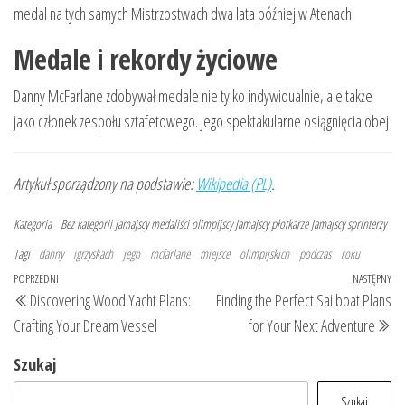
medal na tych samych Mistrzostwach dwa lata później w Atenach.
Medale i rekordy życiowe
Danny McFarlane zdobywał medale nie tylko indywidualnie, ale także
jako członek zespołu sztafetowego. Jego spektakularne osiągnięcia obej
Artykuł sporządzony na podstawie:
Wikipedia (PL)
.
Kategoria
Bez kategorii
Jamajscy medaliści olimpijscy
Jamajscy płotkarze
Jamajscy sprinterzy
Tagi
danny
igrzyskach
jego
mcfarlane
miejsce
olimpijskich
podczas
roku
Nawigacja
Poprzedni
POPRZEDNI
NASTĘPNY
Na
Discovering Wood Yacht Plans:
Finding the Perfect Sailboat Plans
wpisu
wpis
wp
Crafting Your Dream Vessel
for Your Next Adventure
Szukaj
Szukaj