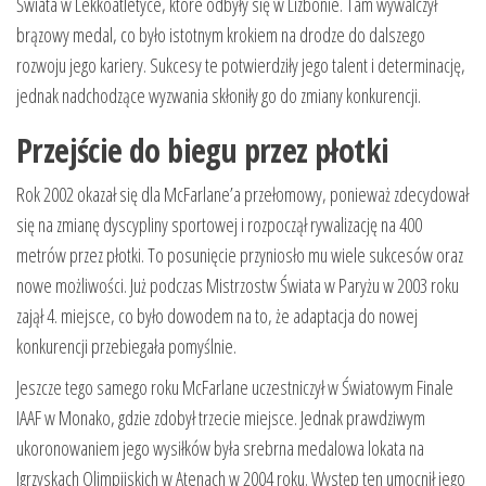
Świata w Lekkoatletyce, które odbyły się w Lizbonie. Tam wywalczył
brązowy medal, co było istotnym krokiem na drodze do dalszego
rozwoju jego kariery. Sukcesy te potwierdziły jego talent i determinację,
jednak nadchodzące wyzwania skłoniły go do zmiany konkurencji.
Przejście do biegu przez płotki
Rok 2002 okazał się dla McFarlane’a przełomowy, ponieważ zdecydował
się na zmianę dyscypliny sportowej i rozpoczął rywalizację na 400
metrów przez płotki. To posunięcie przyniosło mu wiele sukcesów oraz
nowe możliwości. Już podczas Mistrzostw Świata w Paryżu w 2003 roku
zajął 4. miejsce, co było dowodem na to, że adaptacja do nowej
konkurencji przebiegała pomyślnie.
Jeszcze tego samego roku McFarlane uczestniczył w Światowym Finale
IAAF w Monako, gdzie zdobył trzecie miejsce. Jednak prawdziwym
ukoronowaniem jego wysiłków była srebrna medalowa lokata na
Igrzyskach Olimpijskich w Atenach w 2004 roku. Występ ten umocnił jego