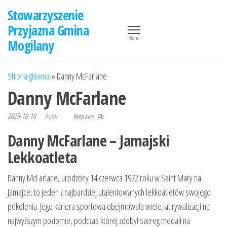
Przejdź
Stowarzyszenie
do
Przyjazna Gmina
treści
Menu
Mogilany
Strona główna
»
Danny McFarlane
Danny McFarlane
2025-10-10
Autor
Wyłączono
Danny McFarlane – Jamajski
Lekkoatleta
Danny McFarlane, urodzony 14 czerwca 1972 roku w Saint Mary na
Jamajce, to jeden z najbardziej utalentowanych lekkoatletów swojego
pokolenia. Jego kariera sportowa obejmowała wiele lat rywalizacji na
najwyższym poziomie, podczas której zdobył szereg medali na