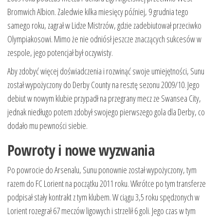
Bromwich Albion. Zaledwie kilka miesięcy później, 9 grudnia tego
samego roku, zagrał w Lidze Mistrzów, gdzie zadebiutował przeciwko
Olympiakosowi. Mimo że nie odniósł jeszcze znaczących sukcesów w
zespole, jego potencjał był oczywisty.
Aby zdobyć więcej doświadczenia i rozwinąć swoje umiejętności, Sunu
został wypożyczony do Derby County na resztę sezonu 2009/10. Jego
debiut w nowym klubie przypadł na przegrany mecz ze Swansea City,
jednak niedługo potem zdobył swojego pierwszego gola dla Derby, co
dodało mu pewności siebie.
Powroty i nowe wyzwania
Po powrocie do Arsenalu, Sunu ponownie został wypożyczony, tym
razem do FC Lorient na początku 2011 roku. Wkrótce po tym transferze
podpisał stały kontrakt z tym klubem. W ciągu 3,5 roku spędzonych w
Lorient rozegrał 67 meczów ligowych i strzelił 6 goli. Jego czas w tym