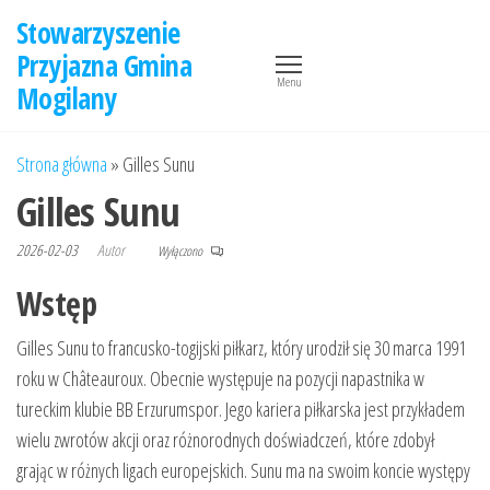
Przejdź
Stowarzyszenie
do
Przyjazna Gmina
treści
Menu
Mogilany
Strona główna
»
Gilles Sunu
Gilles Sunu
2026-02-03
Autor
Wyłączono
Wstęp
Gilles Sunu to francusko-togijski piłkarz, który urodził się 30 marca 1991
roku w Châteauroux. Obecnie występuje na pozycji napastnika w
tureckim klubie BB Erzurumspor. Jego kariera piłkarska jest przykładem
wielu zwrotów akcji oraz różnorodnych doświadczeń, które zdobył
grając w różnych ligach europejskich. Sunu ma na swoim koncie występy