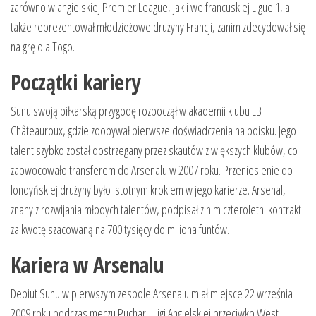
zarówno w angielskiej Premier League, jak i we francuskiej Ligue 1, a
także reprezentował młodzieżowe drużyny Francji, zanim zdecydował się
na grę dla Togo.
Początki kariery
Sunu swoją piłkarską przygodę rozpoczął w akademii klubu LB
Châteauroux, gdzie zdobywał pierwsze doświadczenia na boisku. Jego
talent szybko został dostrzegany przez skautów z większych klubów, co
zaowocowało transferem do Arsenalu w 2007 roku. Przeniesienie do
londyńskiej drużyny było istotnym krokiem w jego karierze. Arsenal,
znany z rozwijania młodych talentów, podpisał z nim czteroletni kontrakt
za kwotę szacowaną na 700 tysięcy do miliona funtów.
Kariera w Arsenalu
Debiut Sunu w pierwszym zespole Arsenalu miał miejsce 22 września
2009 roku podczas meczu Pucharu Ligi Angielskiej przeciwko West