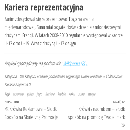
Kariera reprezentacyjna
Zanim zdecydował się reprezentować Togo na arenie
międzynarodowej, Sunu miał bogate doświadczenie z młodzieżowymi
drużynami Francji. W latach 2008-2010 regularnie występował w kadrze
U-17 oraz U-19. Wraz z drużyną U-17 osiągn
Artykuł sporządzony na podstawie:
Wikipedia (PL)
.
Kategoria
Bez kategorii
Francuzi pochodzenia togijskiego
Ludzie urodzeni w Châteauroux
Piłkarze Angers SCO
Tagi
arsenalu
gilles
jego
kariera
klubie
roku
sunu
swoją
Nawigacja
Poprzedni
POPRZEDNI
NASTĘPNY
Na
Krówka Reklamowa – Słodki
Krówki z nadrukiem – słodki
wpisu
wpis
wp
Sposób na Skuteczną Promocję
sposób na promocję Twojej marki