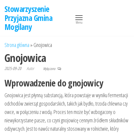
Przejdź
Stowarzyszenie
do
Przyjazna Gmina
treści
Menu
Mogilany
Strona główna
»
Gnojowica
Gnojowica
2025-09-20
Autor
Wyłączono
Wprowadzenie do gnojowicy
Gnojowica jest płynną substancją, która powstaje w wyniku fermentacji
odchodów zwierząt gospodarskich, takich jak bydło, trzoda chlewna czy
owce, w połączeniu z wodą. Proces ten może być wzbogacony o
niewykorzystane pasze, co czyni gnojowicę cennym źródłem składników
odżywczych. Jest to nawóz naturalny stosowany w rolnictwie, który