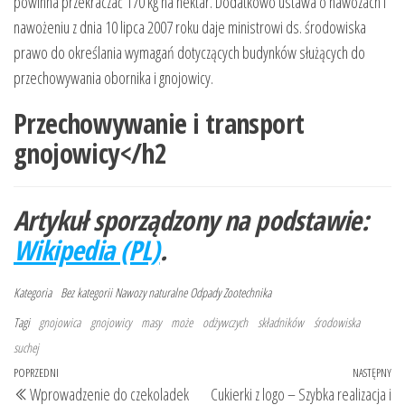
powinna przekraczać 170 kg na hektar. Dodatkowo ustawa o nawozach i
nawożeniu z dnia 10 lipca 2007 roku daje ministrowi ds. środowiska
prawo do określania wymagań dotyczących budynków służących do
przechowywania obornika i gnojowicy.
Przechowywanie i transport
gnojowicy</h2
Artykuł sporządzony na podstawie:
Wikipedia (PL)
.
Kategoria
Bez kategorii
Nawozy naturalne
Odpady
Zootechnika
Tagi
gnojowica
gnojowicy
masy
może
odżywczych
składników
środowiska
suchej
Nawigacja
Poprzedni
POPRZEDNI
NASTĘPNY
Na
Wprowadzenie do czekoladek
Cukierki z logo – Szybka realizacja i
wpis
wp