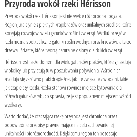
Przyroda wokół rzeki Hérisson
Przyroda wokół rzeki Hérisson jest niezwykle różnorodna i bogata.
Region Jura słynie z pięknych krajobrazów oraz unikalnych siedlisk, które
sprzyjają rozwojowi wielu gatunków roślin i zwierząt. Wzdłuż brzegów
rzeki można spotkać liczne gatunki roślin wodnych oraz krzewów, a także
drzewa liściaste, które tworzą naturalne osłony dla dzikich zwierząt.
Hérisson jest także domem dla wielu gatunków ptaków, które gniazdują
w okolicy lub przylatują tu w poszukiwaniu pożywienia. Wśród nich
znajdują się zarówno ptaki drapieżne, jak i te związane z wodami, takie
jak czaple czy kaczki. Rzeka stanowi również miejsce bytowania dla
różnych gatunków ryb, co sprawia, że jest popularnym miejscem wśród
wędkarzy.
Warto dodać, że otaczająca rzekę przyroda jest chroniona przez
odpowiednie przepisy prawne mające na celu zachowanie jej
unikalności i bioróżnorodności. Dzięki temu region ten pozostaje