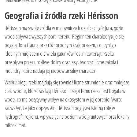
naturalne piękno oraz wyjątkowe walory ekologiczne.
Geografia i źródła rzeki Hérisson
Hérisson ma swoje źródła w malowniczych okolicach gór Jura, gdzie
woda spływa z wyższych partii terenu. Region ten charakteryzuje się
bogatą florą i fauną oraz różnorodnym krajobrazem, co czyni go
idealnym miejscem dla wielu gatunków roślin i zwierząt. Rzeka
przepływa przez urokliwe doliny oraz lasy, tworząc liczne zakola i
meandry, które nadają jej niepowtarzalny charakter.
Wzdłuż biegu rzeki znajdują się również liczne strumienie oraz mniejsze
cieki wodne, które zasilają Hérisson. Dzięki temu rzeka jest bogata w
wodę, co ma pozytywny wpływ na ekosystem w jej obrębie. Warto
zauważyć, że jako dopływ Ain, Hérisson odgrywa istotną rolę w
hydrografii regionu, wpływając na poziom wód gruntowych oraz lokalny
mikroklimat.