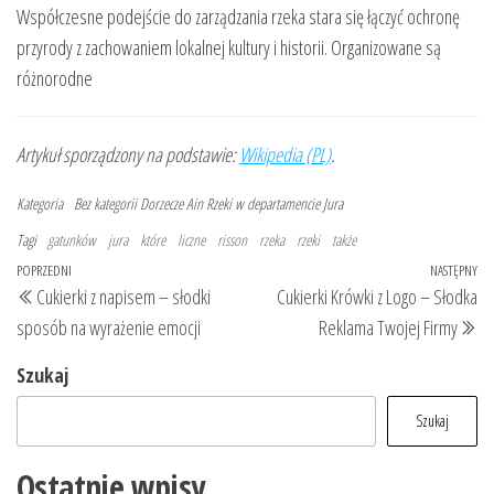
Współczesne podejście do zarządzania rzeka stara się łączyć ochronę
przyrody z zachowaniem lokalnej kultury i historii. Organizowane są
różnorodne
Artykuł sporządzony na podstawie:
Wikipedia (PL)
.
Kategoria
Bez kategorii
Dorzecze Ain
Rzeki w departamencie Jura
Tagi
gatunków
jura
które
liczne
risson
rzeka
rzeki
także
Nawigacja
Poprzedni
POPRZEDNI
NASTĘPNY
Na
Cukierki z napisem – słodki
Cukierki Krówki z Logo – Słodka
wpisu
wpis
wp
sposób na wyrażenie emocji
Reklama Twojej Firmy
Szukaj
Szukaj
Ostatnie wpisy