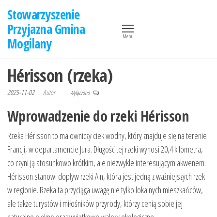
Przejdź
Stowarzyszenie
do
Przyjazna Gmina
treści
Menu
Mogilany
Hérisson (rzeka)
2025-11-02
Autor
Wyłączono
Wprowadzenie do rzeki Hérisson
Rzeka Hérisson to malowniczy ciek wodny, który znajduje się na terenie
Francji, w departamencie Jura. Długość tej rzeki wynosi 20,4 kilometra,
co czyni ją stosunkowo krótkim, ale niezwykle interesującym akwenem.
Hérisson stanowi dopływ rzeki Ain, która jest jedną z ważniejszych rzek
w regionie. Rzeka ta przyciąga uwagę nie tylko lokalnych mieszkańców,
ale także turystów i miłośników przyrody, którzy cenią sobie jej