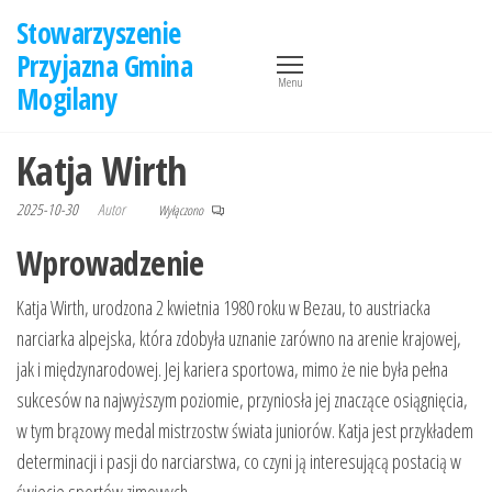
Przejdź
Stowarzyszenie
do
Przyjazna Gmina
treści
Menu
Mogilany
Katja Wirth
2025-10-30
Autor
Wyłączono
Wprowadzenie
Katja Wirth, urodzona 2 kwietnia 1980 roku w Bezau, to austriacka
narciarka alpejska, która zdobyła uznanie zarówno na arenie krajowej,
jak i międzynarodowej. Jej kariera sportowa, mimo że nie była pełna
sukcesów na najwyższym poziomie, przyniosła jej znaczące osiągnięcia,
w tym brązowy medal mistrzostw świata juniorów. Katja jest przykładem
determinacji i pasji do narciarstwa, co czyni ją interesującą postacią w