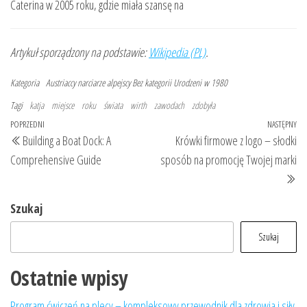
Caterina w 2005 roku, gdzie miała szansę na
Artykuł sporządzony na podstawie:
Wikipedia (PL)
.
Kategoria
Austriaccy narciarze alpejscy
Bez kategorii
Urodzeni w 1980
Tagi
katja
miejsce
roku
świata
wirth
zawodach
zdobyła
Nawigacja
Poprzedni
POPRZEDNI
NASTĘPNY
Na
Building a Boat Dock: A
Krówki firmowe z logo – słodki
wpisu
wpis
wp
Comprehensive Guide
sposób na promocję Twojej marki
Szukaj
Szukaj
Ostatnie wpisy
Program ćwiczeń na plecy – kompleksowy przewodnik dla zdrowia i siły