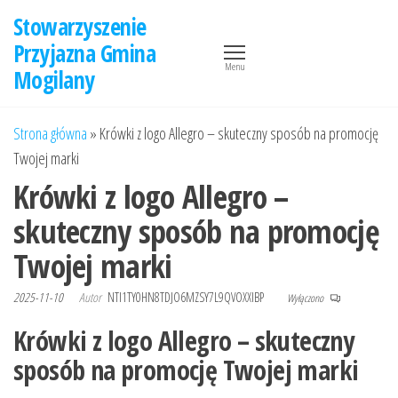
Przejdź
Stowarzyszenie
do
Przyjazna Gmina
treści
Menu
Mogilany
Strona główna
»
Krówki z logo Allegro – skuteczny sposób na promocję
Twojej marki
Krówki z logo Allegro –
skuteczny sposób na promocję
Twojej marki
2025-11-10
Autor
NTI1TY0HN8TDJO6MZSY7L9QVOXXIBP
Wyłączono
Krówki z logo Allegro – skuteczny
sposób na promocję Twojej marki