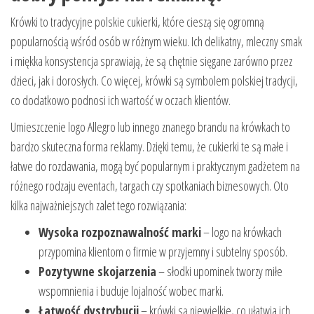
Krówki to tradycyjne polskie cukierki, które cieszą się ogromną
popularnością wśród osób w różnym wieku. Ich delikatny, mleczny smak
i miękka konsystencja sprawiają, że są chętnie sięgane zarówno przez
dzieci, jak i dorosłych. Co więcej, krówki są symbolem polskiej tradycji,
co dodatkowo podnosi ich wartość w oczach klientów.
Umieszczenie logo Allegro lub innego znanego brandu na krówkach to
bardzo skuteczna forma reklamy. Dzięki temu, że cukierki te są małe i
łatwe do rozdawania, mogą być popularnym i praktycznym gadżetem na
różnego rodzaju eventach, targach czy spotkaniach biznesowych. Oto
kilka najważniejszych zalet tego rozwiązania:
Wysoka rozpoznawalność marki
– logo na krówkach
przypomina klientom o firmie w przyjemny i subtelny sposób.
Pozytywne skojarzenia
– słodki upominek tworzy miłe
wspomnienia i buduje lojalność wobec marki.
Łatwość dystrybucji
– krówki są niewielkie, co ułatwia ich