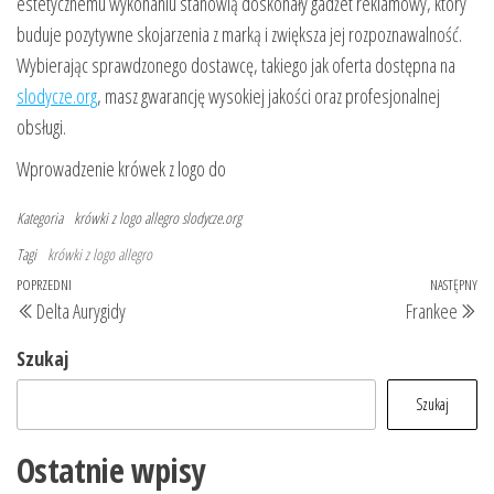
estetycznemu wykonaniu stanowią doskonały gadżet reklamowy, który
buduje pozytywne skojarzenia z marką i zwiększa jej rozpoznawalność.
Wybierając sprawdzonego dostawcę, takiego jak oferta dostępna na
slodycze.org
, masz gwarancję wysokiej jakości oraz profesjonalnej
obsługi.
Wprowadzenie krówek z logo do
Kategoria
krówki z logo allegro
slodycze.org
Tagi
krówki z logo allegro
Nawigacja
Poprzedni
POPRZEDNI
NASTĘPNY
Na
Delta Aurygidy
Frankee
wpisu
wpis
wp
Szukaj
Szukaj
Ostatnie wpisy