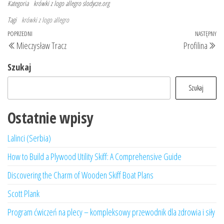
Kategoria
krówki z logo allegro
slodycze.org
Tagi
krówki z logo allegro
Nawigacja
Poprzedni
POPRZEDNI
NASTĘPNY
Na
Mieczysław Tracz
Profilina
wpisu
wpis
wp
Szukaj
Szukaj
Ostatnie wpisy
Lalinci (Serbia)
How to Build a Plywood Utility Skiff: A Comprehensive Guide
Discovering the Charm of Wooden Skiff Boat Plans
Scott Plank
Program ćwiczeń na plecy – kompleksowy przewodnik dla zdrowia i siły