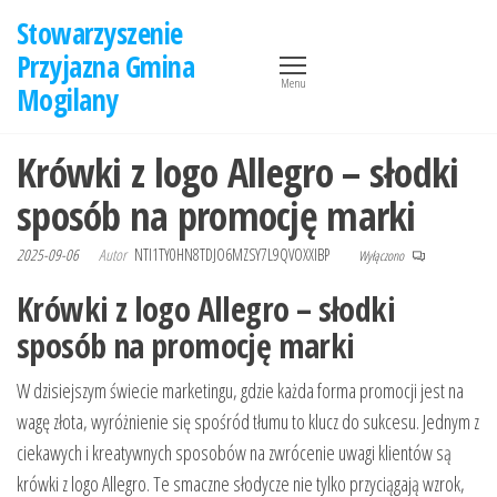
Przejdź
Stowarzyszenie
do
Przyjazna Gmina
treści
Menu
Mogilany
Krówki z logo Allegro – słodki
sposób na promocję marki
2025-09-06
Autor
NTI1TY0HN8TDJO6MZSY7L9QVOXXIBP
Wyłączono
Krówki z logo Allegro – słodki
sposób na promocję marki
W dzisiejszym świecie marketingu, gdzie każda forma promocji jest na
wagę złota, wyróżnienie się spośród tłumu to klucz do sukcesu. Jednym z
ciekawych i kreatywnych sposobów na zwrócenie uwagi klientów są
krówki z logo Allegro. Te smaczne słodycze nie tylko przyciągają wzrok,