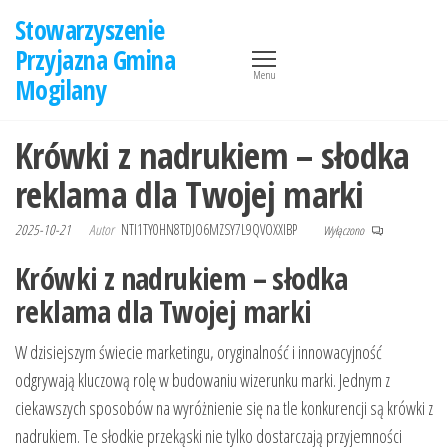
Przejdź
Stowarzyszenie
do
Przyjazna Gmina
treści
Menu
Mogilany
Krówki z nadrukiem – słodka
reklama dla Twojej marki
2025-10-21
Autor
NTI1TY0HN8TDJO6MZSY7L9QVOXXIBP
Wyłączono
Krówki z nadrukiem – słodka
reklama dla Twojej marki
W dzisiejszym świecie marketingu, oryginalność i innowacyjność
odgrywają kluczową rolę w budowaniu wizerunku marki. Jednym z
ciekawszych sposobów na wyróżnienie się na tle konkurencji są krówki z
nadrukiem. Te słodkie przekąski nie tylko dostarczają przyjemności