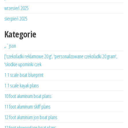
wrzesień 2025
sierpień 2025
Kategorie
„`json
['czekoladki reklamowe 20 g', 'personalizowane czekoladki 20 gram',
'słodkie upominki czek
1 1 scale boat blueprint
1 1 scale kayak plans
10 foot aluminum boat plans
11 foot aluminum skiff plans
12 foot aluminum jon boat plans
12 foot plywood jon boat plans