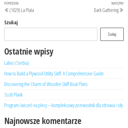
Nawigacja
Poprzedni
POPRZEDNI
NASTĘPNY
Na
(1029) La Plata
Dark Gathering
wpisu
wpis
wp
Szukaj
Szukaj
Ostatnie wpisy
Lalinci (Serbia)
How to Build a Plywood Utility Skiff: A Comprehensive Guide
Discovering the Charm of Wooden Skiff Boat Plans
Scott Plank
Program ćwiczeń na plecy – kompleksowy przewodnik dla zdrowia i siły
Najnowsze komentarze