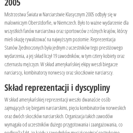
2005
Mistrzostwa Świata w Narciarstwie Klasycznym 2005 odbyły się w
malowniczym Oberstdorfie, w Niemczech. Było to ważne wydarzenie dla
wszystkich fanów narciarstwa oraz sportowców z różnych krajów, którzy
mieli okazję rywalizować na najwyższym poziomie. Reprezentacja
Stanów Zjednoczonych była jednym z uczestników tego prestiżowego
wydarzenia, a jej skład liczył 19 zawodników, w tym cztery kobiety oraz
czternastu mężczyzn. W skład amerykańskiej ekipy weszli biegacze
narciarscy, kombinatorzy norwescy oraz skoczkowie narciarscy.
Skład reprezentacji i dyscypliny
W skład amerykańskiej reprezentacji weszło dwanaście osób
zajmujących się biegami narciarskimi, pięciu kombinatorów norweskich
oraz dwóch skoczków narciarskich. Organizacja takich zawodów
wymagała od uczestników dużego przygotowania i zaangażowania, co
podkreśla fakt, że każdy z zawodników musiał spełniać restrykcyjne