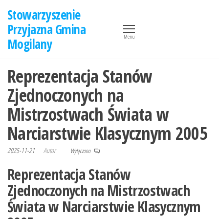
Przejdź
Stowarzyszenie
do
Przyjazna Gmina
treści
Menu
Mogilany
Reprezentacja Stanów
Zjednoczonych na
Mistrzostwach Świata w
Narciarstwie Klasycznym 2005
2025-11-21
Autor
Wyłączono
Reprezentacja Stanów
Zjednoczonych na Mistrzostwach
Świata w Narciarstwie Klasycznym