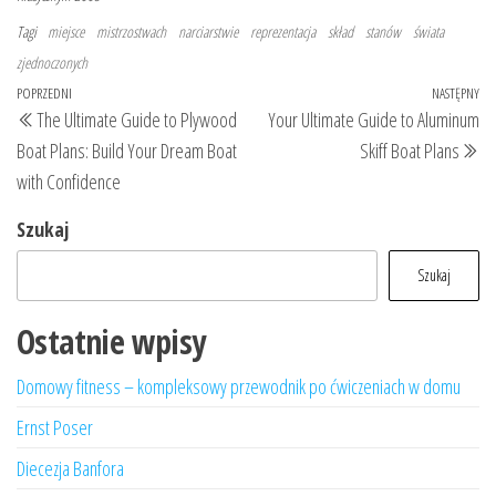
Tagi
miejsce
mistrzostwach
narciarstwie
reprezentacja
skład
stanów
świata
zjednoczonych
Nawigacja
Poprzedni
POPRZEDNI
NASTĘPNY
Na
The Ultimate Guide to Plywood
Your Ultimate Guide to Aluminum
wpisu
wpis
wp
Boat Plans: Build Your Dream Boat
Skiff Boat Plans
with Confidence
Szukaj
Szukaj
Ostatnie wpisy
Domowy fitness – kompleksowy przewodnik po ćwiczeniach w domu
Ernst Poser
Diecezja Banfora