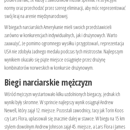
normy oraz przechodzić przez szereg eliminacji, aby móc reprezentować
swój kraj na arenie międzynarodowej.
W biegach narciarskich Amerykanie mieli swoich przedstawicieli
zarówno w konkurencjach indywidualnych, jak i drużynowych. Warto
zauważyć, że pomimo ogromnego wysiłku i przygotowań, reprezentacja
USA nie zdobyła żadnego medalu podczas tych mistrzostw. Najlepszym
wynikiem okazało się piąte miejsce osiągnięte przez drużynę
kombinatorów norweskich w konkursie drużynowym.
Biegi narciarskie mężczyzn
Wśród mężczyzn wystartowało kilku uzdolnionych biegaczy, jednak ich
wyniki były skromne. W sprincie najlepszy wynik osiągnął Andrew
Newell, który zajął 12. miejsce. Pozostali zawodnicy, tacy jak Torin Koos
czy Lars Flora, uplasowali się znacznie dalej w stawce. W biegu na 15 km
stylem dowolnym Andrew Johnson zajął 45. miejsce, a Lars Flora i James