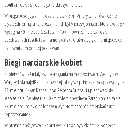
Southam dołączyli do niego na dalszych lokatach.
W biegu pościgowym na dystansie 2×15 km Amerykanie również nie
błyszczeli formą, a najlepszym z nich był Andrew Johnson, który ukończył
wyścig na 49. miejscu. Sztafeta 4×10 km również nie przyniosła
oczekiwanych rezultatów – amerykańska drużyna zajęła 11. miejsce, co
było wynikiem poniżej oczekiwań.
Biegi narciarskie kobiet
Kobiety również miały swoje zmagania na mistrzostwach. Wendy Kay
Wagner była najbliżej punktowanej lokaty w sprincie, kończąc zawody na
23. miejscu. Kikkan Randall oraz Rebecca Dussault uplasowały się
jeszcze dalej. W biegu na 10 km stylem dowolnym Sarah Konrad zajęła
23. miejsce, co było najlepszym wynikiem spośród amerykańskich
reprezentantek.
W biegach pościgowych kobiet wyniki także były skromne. Rebecca