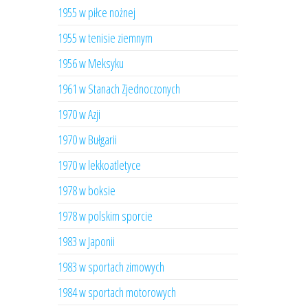
1955 w piłce nożnej
1955 w tenisie ziemnym
1956 w Meksyku
1961 w Stanach Zjednoczonych
1970 w Azji
1970 w Bułgarii
1970 w lekkoatletyce
1978 w boksie
1978 w polskim sporcie
1983 w Japonii
1983 w sportach zimowych
1984 w sportach motorowych