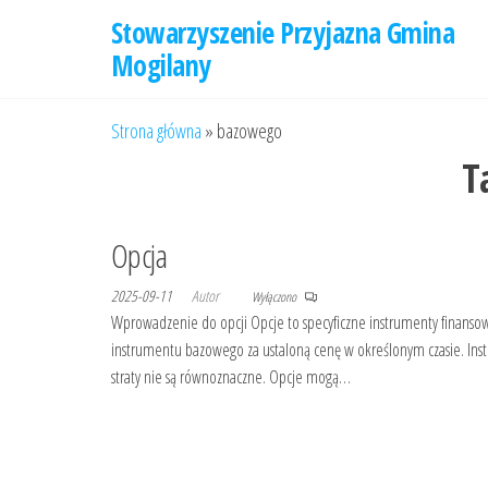
Przejdź
Stowarzyszenie Przyjazna Gmina
do
Mogilany
treści
Strona główna
»
bazowego
T
Opcja
2025-09-11
Autor
Wyłączono
Wprowadzenie do opcji Opcje to specyficzne instrumenty finanso
instrumentu bazowego za ustaloną cenę w określonym czasie. Instr
straty nie są równoznaczne. Opcje mogą…