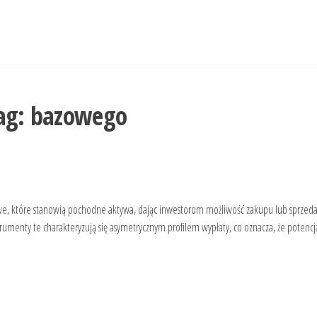
ag:
bazowego
we, które stanowią pochodne aktywa, dając inwestorom możliwość zakupu lub sprzeda
umenty te charakteryzują się asymetrycznym profilem wypłaty, co oznacza, że potencjal