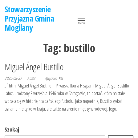
Przejdź
Stowarzyszenie
do
Przyjazna Gmina
treści
Menu
Mogilany
Tag:
bustillo
Miguel Ángel Bustillo
2025-08-27
Autor
Wyłączono
„`html Miguel Ángel Bustillo – Piłkarska Ikona Hiszpanii Miguel Ángel Bustillo
Lafoz, urodzony 9 września 1946 roku w Saragossie, to postać, która na stałe
wpisała się w historię hiszpańskiego futbolu. Jako napastnik, Bustillo zyskał
uznanie nie tylko w kraju, ale także na arenie międzynarodowej. Jego…
Szukaj