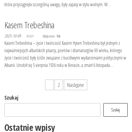
która przyciągnęła szczególną uwagę, były zapasy w stylu wolnym. W…
Kasem Trebeshina
2025-10-09
Autor
Wyłączono
Kasem Trebeshina – życie i twórczość Kasëm Hysen Trebeshina był jednym z
najważniejszych albańskich pisarzy, poetów i dramaturgów XX wieku, którego
życie i twórczość były ściśle związane z burzliwymi wydarzeniami politycznymi w
Albanii. Urodził się 5 sierpnia 1926 roku w Beracie, a zmarł 6 listopada…
Stronicowanie
1
2
Następne
wpisów
Szukaj
Szukaj
Ostatnie wpisy