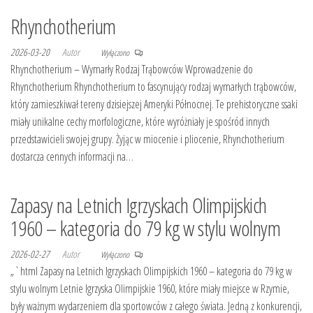
Rhynchotherium
2026-03-20
Autor
Wyłączono
Rhynchotherium – Wymarły Rodzaj Trąbowców Wprowadzenie do
Rhynchotherium Rhynchotherium to fascynujący rodzaj wymarłych trąbowców,
który zamieszkiwał tereny dzisiejszej Ameryki Północnej. Te prehistoryczne ssaki
miały unikalne cechy morfologiczne, które wyróżniały je spośród innych
przedstawicieli swojej grupy. Żyjąc w miocenie i pliocenie, Rhynchotherium
dostarcza cennych informacji na…
Zapasy na Letnich Igrzyskach Olimpijskich
1960 – kategoria do 79 kg w stylu wolnym
2026-02-27
Autor
Wyłączono
„`html Zapasy na Letnich Igrzyskach Olimpijskich 1960 – kategoria do 79 kg w
stylu wolnym Letnie Igrzyska Olimpijskie 1960, które miały miejsce w Rzymie,
były ważnym wydarzeniem dla sportowców z całego świata. Jedną z konkurencji,