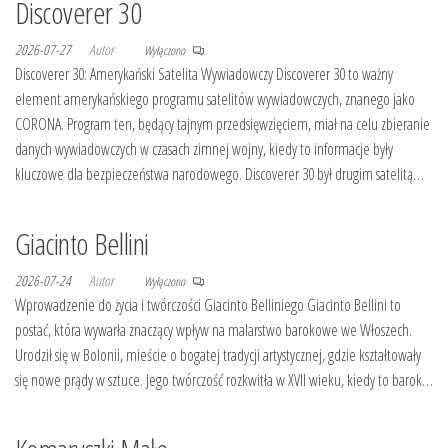
Discoverer 30
2026-07-27
Autor
Wyłączono
Discoverer 30: Amerykański Satelita Wywiadowczy Discoverer 30 to ważny
element amerykańskiego programu satelitów wywiadowczych, znanego jako
CORONA. Program ten, będący tajnym przedsięwzięciem, miał na celu zbieranie
danych wywiadowczych w czasach zimnej wojny, kiedy to informacje były
kluczowe dla bezpieczeństwa narodowego. Discoverer 30 był drugim satelitą…
Giacinto Bellini
2026-07-24
Autor
Wyłączono
Wprowadzenie do życia i twórczości Giacinto Belliniego Giacinto Bellini to
postać, która wywarła znaczący wpływ na malarstwo barokowe we Włoszech.
Urodził się w Bolonii, mieście o bogatej tradycji artystycznej, gdzie kształtowały
się nowe prądy w sztuce. Jego twórczość rozkwitła w XVII wieku, kiedy to barok…