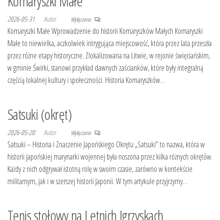
Komaryszki Małe
2026-05-31
Autor
Wyłączono
Komaryszki Małe Wprowadzenie do historii Komaryszków Małych Komaryszki
Małe to niewielka, aczkolwiek intrygująca miejscowość, która przez lata przeszła
przez różne etapy historyczne. Zlokalizowana na Litwie, w rejonie święciańskim,
w gminie Świrki, stanowi przykład dawnych zaścianków, które były integralną
częścią lokalnej kultury i społeczności. Historia Komaryszków…
Satsuki (okręt)
2026-05-20
Autor
Wyłączono
Satsuki – Historia i Znaczenie Japońskiego Okrętu „Satsuki” to nazwa, która w
historii japońskiej marynarki wojennej była noszona przez kilka różnych okrętów.
Każdy z nich odgrywał istotną rolę w swoim czasie, zarówno w kontekście
militarnym, jak i w szerszej historii Japonii. W tym artykule przyjrzymy…
Tenis stołowy na Letnich Igrzyskach