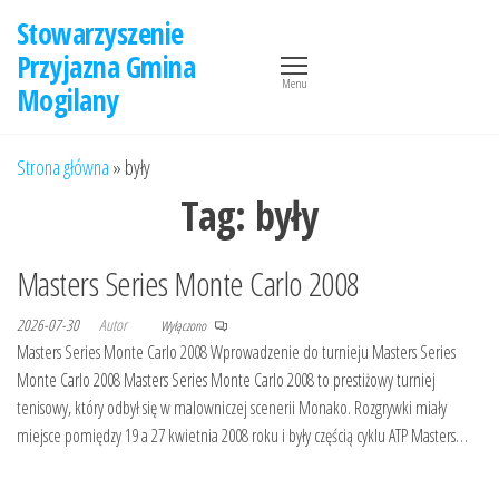
Przejdź
Stowarzyszenie
do
Przyjazna Gmina
treści
Menu
Mogilany
Strona główna
»
były
Tag:
były
Masters Series Monte Carlo 2008
2026-07-30
Autor
Wyłączono
Masters Series Monte Carlo 2008 Wprowadzenie do turnieju Masters Series
Monte Carlo 2008 Masters Series Monte Carlo 2008 to prestiżowy turniej
tenisowy, który odbył się w malowniczej scenerii Monako. Rozgrywki miały
miejsce pomiędzy 19 a 27 kwietnia 2008 roku i były częścią cyklu ATP Masters…