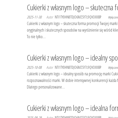
Cukierki z własnym logo – skuteczna 
2025-11-30
Autor
NTI1TY0HN8TDJO6MZSY7L9QVOXXIBP
Wyłączo
Cukierki z własnym logo – skuteczna forma promocji Twojej marki 
oryginalnych i skutecznych sposobów na wyróżnienie się wśród kli
To nie tylko…
Cukierki z własnym logo – idealny sp
2025-10-08
Autor
NTI1TY0HN8TDJO6MZSY7L9QVOXXIBP
Wyłączo
Cukierki z własnym logo – idealny sposób na promocję marki Cukie
rozpoznawalności marki. W dobie intensywnej konkurencji każda f
Dlatego personalizowane…
Cukierki z własnym logo – idealna fo
2025-09-29
Autor
NTI1TY0HN8TDJO6MZSY7L9QVOXXIBP
Wyłączo