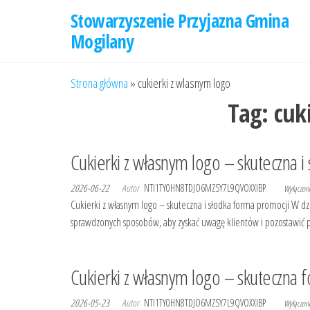
Przejdź
Stowarzyszenie Przyjazna Gmina
do
Mogilany
treści
Strona główna
»
cukierki z wlasnym logo
Tag:
cuk
Cukierki z własnym logo – skuteczna i
2026-06-22
Autor
NTI1TY0HN8TDJO6MZSY7L9QVOXXIBP
Wyłączo
Cukierki z własnym logo – skuteczna i słodka forma promocji W dz
sprawdzonych sposobów, aby zyskać uwagę klientów i pozostawić p
Cukierki z własnym logo – skuteczna 
2026-05-23
Autor
NTI1TY0HN8TDJO6MZSY7L9QVOXXIBP
Wyłączo