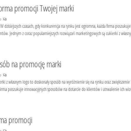
forma promocji Twojej marki
no
W dzisiejszych czasach, gdy konkurencja na rynku jest ogromna, każda firma poszukuje
entów. Jednym z coraz popularniejszych rozwiązań marketingowych są cukierki z własn
osób na promocję marki
no
rki z własnym logo to doskonały sposób na wyróżnienie się na rynku oraz zwiększenie
irma poszukuje innowacyjnych sposobów na dotarcie do klientów i utrwalenie ich wi
rma promocji
no