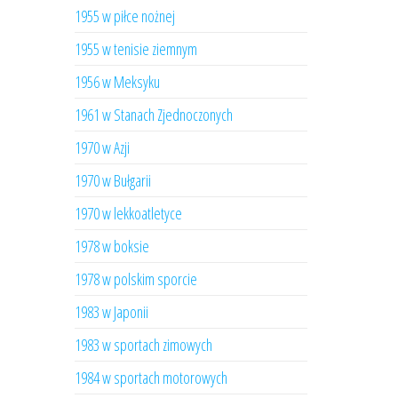
1955 w piłce nożnej
1955 w tenisie ziemnym
1956 w Meksyku
1961 w Stanach Zjednoczonych
1970 w Azji
1970 w Bułgarii
1970 w lekkoatletyce
1978 w boksie
1978 w polskim sporcie
1983 w Japonii
1983 w sportach zimowych
1984 w sportach motorowych