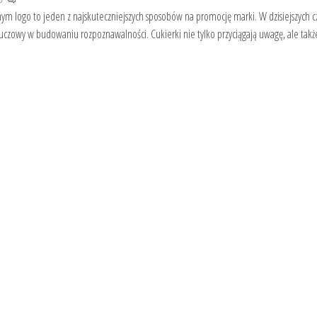
nym logo to jeden z najskuteczniejszych sposobów na promocję marki. W dzisiejszych c
uczowy w budowaniu rozpoznawalności. Cukierki nie tylko przyciągają uwagę, ale takż