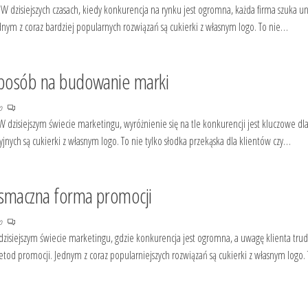
W dzisiejszych czasach, kiedy konkurencja na rynku jest ogromna, każda firma szuka u
nym z coraz bardziej popularnych rozwiązań są cukierki z własnym logo. To nie…
 sposób na budowanie marki
no
dzisiejszym świecie marketingu, wyróżnienie się na tle konkurencji jest kluczowe dl
jnych są cukierki z własnym logo. To nie tylko słodka przekąska dla klientów czy…
i smaczna forma promocji
no
dzisiejszym świecie marketingu, gdzie konkurencja jest ogromna, a uwagę klienta tru
etod promocji. Jednym z coraz popularniejszych rozwiązań są cukierki z własnym logo. 