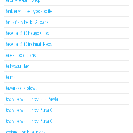
balony-reklamowe.pl
Bankierzy II Rzeczypospolitej
Bardzińscy herbu Abdank
Baseballiści Chicago Cubs
Baseballiści Cincinnati Reds
bateau boat plans
Bathysauridae
Batman
Bawarskie królowe
Beatyfikowani przez Jana Pawła II
Beatyfikowani przez Piusa X
Beatyfikowani przez Piusa XI
beginner jon boat plans