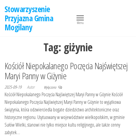
Przejdź
Stowarzyszenie
do
Przyjazna Gmina
treści
Menu
Mogilany
Tag:
giżynie
Kościół Niepokalanego Poczęcia Najświętszej
Maryi Panny w Giżynie
2025-09-19
Autor
Wyłączono
Kościół Niepokalanego Poczęcia Najświętszej Maryi Panny w Giżynie Kościół
Niepokalanego Poczęcia Najświętszej Maryi Panny w Giżynie to wyjątkowa
świątynia, która odzwierciedla bogate dziedzictwo architektoniczne oraz
historyczne regionu. Usytuowany w województwie wielkopolskim, w gminie
Sułów Wielki, stanowi nie tylko miejsce kultu religijnego, ale także cenny
zabytek…