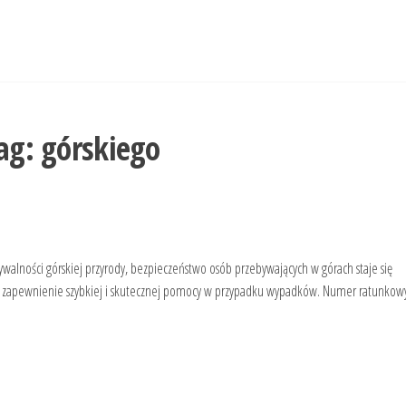
ag:
górskiego
ności górskiej przyrody, bezpieczeństwo osób przebywających w górach staje się
elu zapewnienie szybkiej i skutecznej pomocy w przypadku wypadków. Numer ratunkow