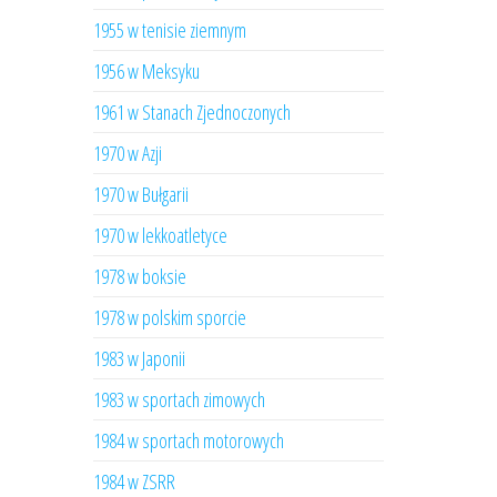
1955 w tenisie ziemnym
1956 w Meksyku
1961 w Stanach Zjednoczonych
1970 w Azji
1970 w Bułgarii
1970 w lekkoatletyce
1978 w boksie
1978 w polskim sporcie
1983 w Japonii
1983 w sportach zimowych
1984 w sportach motorowych
1984 w ZSRR