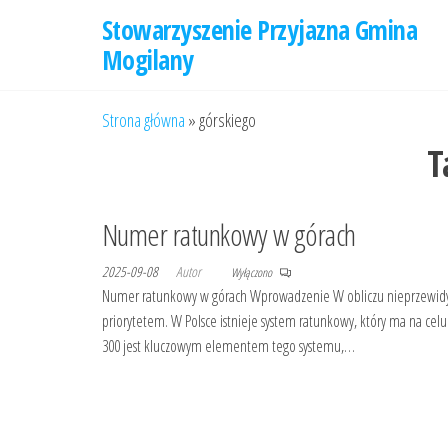
Przejdź
Stowarzyszenie Przyjazna Gmina
do
Mogilany
treści
Strona główna
»
górskiego
T
Numer ratunkowy w górach
2025-09-08
Autor
Wyłączono
Numer ratunkowy w górach Wprowadzenie W obliczu nieprzewidywal
priorytetem. W Polsce istnieje system ratunkowy, który ma na c
300 jest kluczowym elementem tego systemu,…