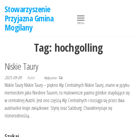
Przejdź
Stowarzyszenie
do
Przyjazna Gmina
treści
Menu
Mogilany
Tag:
hochgolling
Niskie Taury
2025-09-09
Autor
Wyłączono
Niskie Taury Niskie Taury – piękno Alp Centralnych Niskie Taury, znane w języku
niemieckim jako Niedere Tauern, to malownicze pasmo górskie znajdujące się
w centralnej Austrii. Jest ono częścią Alp Centralnych i rozciąga się przez dwa
austriackie kraje związkowe: Styrię oraz Salzburg. Charakteryzuje się
różnorodnością…
Szukaj