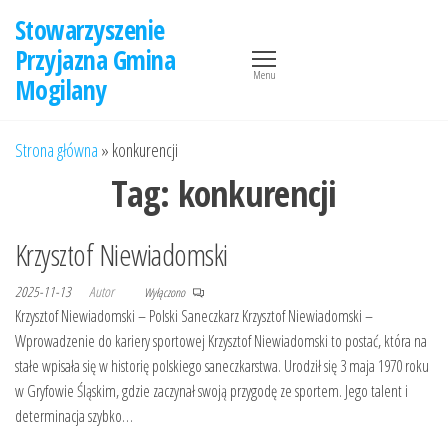
Przejdź
Stowarzyszenie
do
Przyjazna Gmina
treści
Menu
Mogilany
Strona główna
»
konkurencji
Tag:
konkurencji
Krzysztof Niewiadomski
2025-11-13
Autor
Wyłączono
Krzysztof Niewiadomski – Polski Saneczkarz Krzysztof Niewiadomski –
Wprowadzenie do kariery sportowej Krzysztof Niewiadomski to postać, która na
stałe wpisała się w historię polskiego saneczkarstwa. Urodził się 3 maja 1970 roku
w Gryfowie Śląskim, gdzie zaczynał swoją przygodę ze sportem. Jego talent i
determinacja szybko…