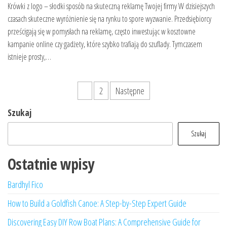
Krówki z logo – słodki sposób na skuteczną reklamę Twojej firmy W dzisiejszych
czasach skuteczne wyróżnienie się na rynku to spore wyzwanie. Przedsiębiorcy
prześcigają się w pomysłach na reklamę, często inwestując w kosztowne
kampanie online czy gadżety, które szybko trafiają do szuflady. Tymczasem
istnieje prosty,…
Stronicowanie
1
2
Następne
wpisów
Szukaj
Szukaj
Ostatnie wpisy
Bardhyl Fico
How to Build a Goldfish Canoe: A Step-by-Step Expert Guide
Discovering Easy DIY Row Boat Plans: A Comprehensive Guide for