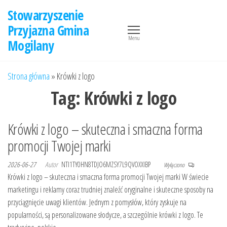
Przejdź
Stowarzyszenie
do
Przyjazna Gmina
treści
Menu
Mogilany
Strona główna
»
Krówki z logo
Tag:
Krówki z logo
Krówki z logo – skuteczna i smaczna forma
promocji Twojej marki
2026-06-27
Autor
NTI1TY0HN8TDJO6MZSY7L9QVOXXIBP
Wyłączono
Krówki z logo – skuteczna i smaczna forma promocji Twojej marki W świecie
marketingu i reklamy coraz trudniej znaleźć oryginalne i skuteczne sposoby na
przyciągnięcie uwagi klientów. Jednym z pomysłów, który zyskuje na
popularności, są personalizowane słodycze, a szczególnie krówki z logo. Te