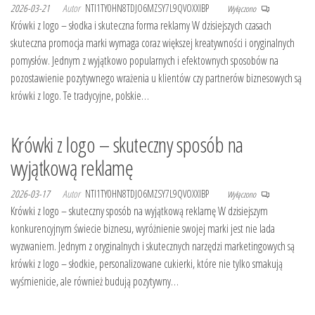
2026-03-21
Autor
NTI1TY0HN8TDJO6MZSY7L9QVOXXIBP
Wyłączono
Krówki z logo – słodka i skuteczna forma reklamy W dzisiejszych czasach
skuteczna promocja marki wymaga coraz większej kreatywności i oryginalnych
pomysłów. Jednym z wyjątkowo popularnych i efektownych sposobów na
pozostawienie pozytywnego wrażenia u klientów czy partnerów biznesowych są
krówki z logo. Te tradycyjne, polskie…
Krówki z logo – skuteczny sposób na
wyjątkową reklamę
2026-03-17
Autor
NTI1TY0HN8TDJO6MZSY7L9QVOXXIBP
Wyłączono
Krówki z logo – skuteczny sposób na wyjątkową reklamę W dzisiejszym
konkurencyjnym świecie biznesu, wyróżnienie swojej marki jest nie lada
wyzwaniem. Jednym z oryginalnych i skutecznych narzędzi marketingowych są
krówki z logo – słodkie, personalizowane cukierki, które nie tylko smakują
wyśmienicie, ale również budują pozytywny…