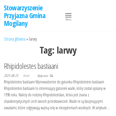
Przejdź
Stowarzyszenie
do
Przyjazna Gmina
treści
Menu
Mogilany
Strona główna
»
larwy
Tag:
larwy
Rhipidolestes bastiaani
2025-08-25
Autor
Wyłączono
Rhipidolestes bastiaani Wprowadzenie do gatunku Rhipidolestes bastiaani
Rhipidolestes bastiaani to interesujący gatunek ważki, który został opisany w
1998 roku. Należy do rodziny Rhipidolestidae, która jest znana z
charakterystycznych cech swoich przedstawicieli. Ważki te są fascynującymi
owadami, które odgrywają ważną rolę w ekosystemach wodnych. W artykule…