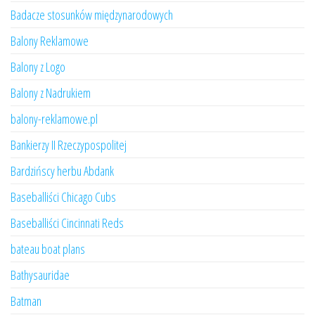
Badacze stosunków międzynarodowych
Balony Reklamowe
Balony z Logo
Balony z Nadrukiem
balony-reklamowe.pl
Bankierzy II Rzeczypospolitej
Bardzińscy herbu Abdank
Baseballiści Chicago Cubs
Baseballiści Cincinnati Reds
bateau boat plans
Bathysauridae
Batman