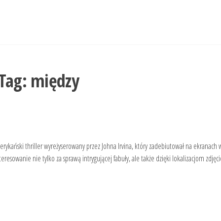
Tag:
między
rykański thriller wyreżyserowany przez Johna Irvina, który zadebiutował na ekranach 
resowanie nie tylko za sprawą intrygującej fabuły, ale także dzięki lokalizacjom zdję