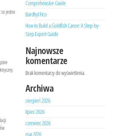
Comprehensive Guide
t to jedno
Bardhyl Fico
How to Build a Goldfish Canoe: A Step-by-
Step Expert Guide
Najnowsze
komentarze
pisie
ktryczny.
Brak komentarzy do wyświetlenia.
Archiwa
sierpień 2026
lipiec 2026
acji
czerwiec 2026
sów
maj 2026