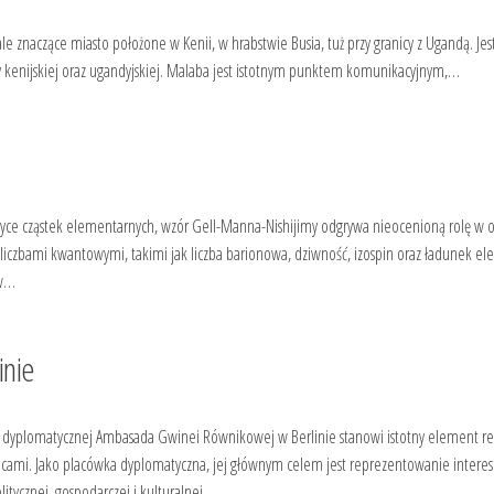
znaczące miasto położone w Kenii, w hrabstwie Busia, tuż przy granicy z Ugandą. Jes
ry kenijskiej oraz ugandyjskiej. Malaba jest istotnym punktem komunikacyjnym,…
yce cząstek elementarnych, wzór Gell-Manna-Nishijimy odgrywa nieocenioną rolę w o
iczbami kwantowymi, takimi jak liczba barionowa, dziwność, izospin oraz ładunek ele
 w…
inie
yplomatycznej Ambasada Gwinei Równikowej w Berlinie stanowi istotny element rel
mi. Jako placówka dyplomatyczna, jej głównym celem jest reprezentowanie intere
itycznej, gospodarczej i kulturalnej.…