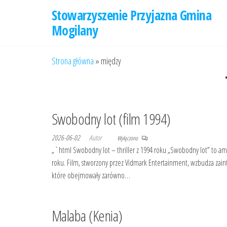
Przejdź
Stowarzyszenie Przyjazna Gmina
do
Mogilany
treści
Strona główna
»
między
Swobodny lot (film 1994)
2026-06-02
Autor
Wyłączono
„`html Swobodny lot – thriller z 1994 roku „Swobodny lot” to ame
roku. Film, stworzony przez Vidmark Entertainment, wzbudza zainte
które obejmowały zarówno…
Malaba (Kenia)