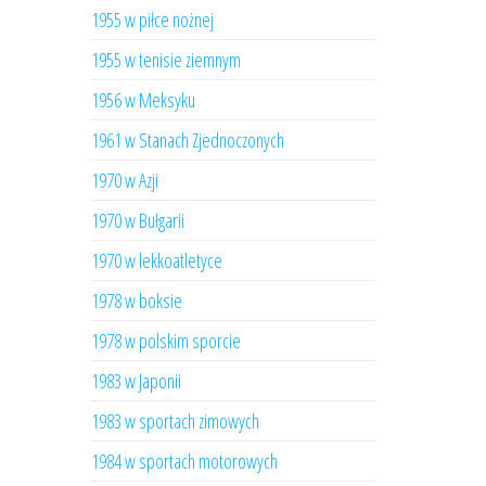
1955 w piłce nożnej
1955 w tenisie ziemnym
1956 w Meksyku
1961 w Stanach Zjednoczonych
1970 w Azji
1970 w Bułgarii
1970 w lekkoatletyce
1978 w boksie
1978 w polskim sporcie
1983 w Japonii
1983 w sportach zimowych
1984 w sportach motorowych