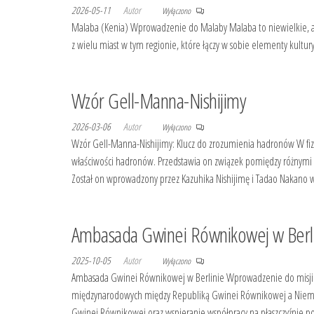
2026-05-11
Autor
Wyłączono
Malaba (Kenia) Wprowadzenie do Malaby Malaba to niewielkie, ale 
z wielu miast w tym regionie, które łączy w sobie elementy kultu
Wzór Gell-Manna-Nishijimy
2026-03-06
Autor
Wyłączono
Wzór Gell-Manna-Nishijimy: Klucz do zrozumienia hadronów W fiz
właściwości hadronów. Przedstawia on związek pomiędzy różnymi l
Został on wprowadzony przez Kazuhika Nishijimę i Tadao Nakano
Ambasada Gwinei Równikowej w Berl
2025-10-05
Autor
Wyłączono
Ambasada Gwinei Równikowej w Berlinie Wprowadzenie do misji d
międzynarodowych między Republiką Gwinei Równikowej a Niemca
Gwinei Równikowej oraz wspieranie współpracy na płaszczyźnie pol