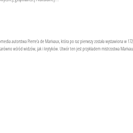
edia autorstwa Pierre’a de Marivaux, która po raz pierwszy została wystawiona w 172
 zarówno wśród widzów, jak i krytyków. Utwór ten jest przykładem mistrzostwa Mariva