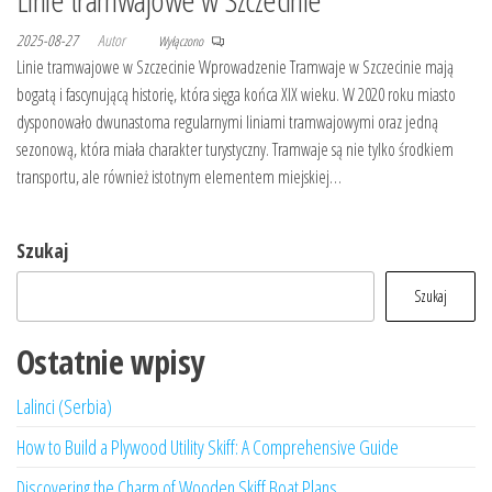
2025-08-27
Autor
Wyłączono
Linie tramwajowe w Szczecinie Wprowadzenie Tramwaje w Szczecinie mają
bogatą i fascynującą historię, która sięga końca XIX wieku. W 2020 roku miasto
dysponowało dwunastoma regularnymi liniami tramwajowymi oraz jedną
sezonową, która miała charakter turystyczny. Tramwaje są nie tylko środkiem
transportu, ale również istotnym elementem miejskiej…
Szukaj
Szukaj
Ostatnie wpisy
Lalinci (Serbia)
How to Build a Plywood Utility Skiff: A Comprehensive Guide
Discovering the Charm of Wooden Skiff Boat Plans