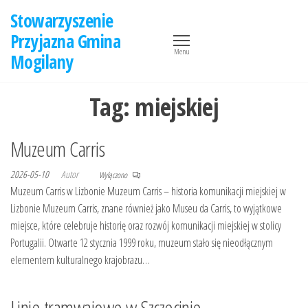
Przejdź
Stowarzyszenie
do
Przyjazna Gmina
treści
Menu
Mogilany
Tag:
miejskiej
Muzeum Carris
2026-05-10
Autor
Wyłączono
Muzeum Carris w Lizbonie Muzeum Carris – historia komunikacji miejskiej w
Lizbonie Muzeum Carris, znane również jako Museu da Carris, to wyjątkowe
miejsce, które celebruje historię oraz rozwój komunikacji miejskiej w stolicy
Portugalii. Otwarte 12 stycznia 1999 roku, muzeum stało się nieodłącznym
elementem kulturalnego krajobrazu…
Linie tramwajowe w Szczecinie