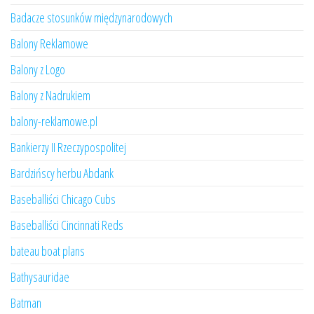
Badacze stosunków międzynarodowych
Balony Reklamowe
Balony z Logo
Balony z Nadrukiem
balony-reklamowe.pl
Bankierzy II Rzeczypospolitej
Bardzińscy herbu Abdank
Baseballiści Chicago Cubs
Baseballiści Cincinnati Reds
bateau boat plans
Bathysauridae
Batman