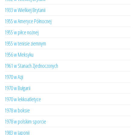
1933 w Wielkiej Brytanii
1955 w Ameryce Północnej
1955 w piłce nożnej
1955 w tenisie ziemnym
1956 w Meksyku
1961 w Stanach Zjednoczonych
1970 w Azji
1970 w Bułgarii
1970 w lekkoatletyce
1978 w boksie
1978 w polskim sporcie
1983 w Japonii