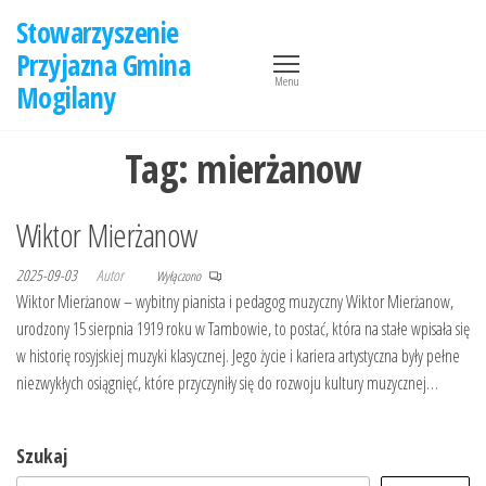
Przejdź
Stowarzyszenie
do
Przyjazna Gmina
treści
Menu
Mogilany
Tag:
mierżanow
Wiktor Mierżanow
2025-09-03
Autor
Wyłączono
Wiktor Mierżanow – wybitny pianista i pedagog muzyczny Wiktor Mierżanow,
urodzony 15 sierpnia 1919 roku w Tambowie, to postać, która na stałe wpisała się
w historię rosyjskiej muzyki klasycznej. Jego życie i kariera artystyczna były pełne
niezwykłych osiągnięć, które przyczyniły się do rozwoju kultury muzycznej…
Szukaj