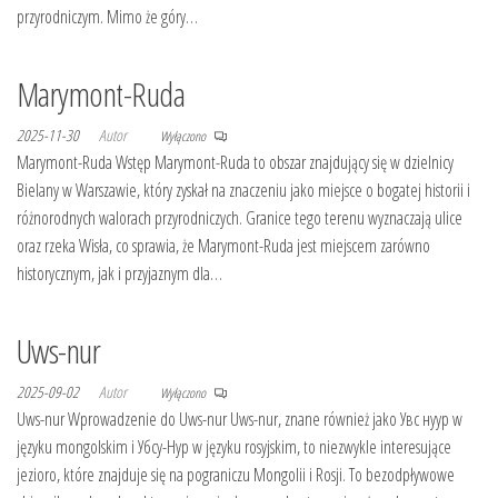
przyrodniczym. Mimo że góry…
Marymont-Ruda
2025-11-30
Autor
Wyłączono
Marymont-Ruda Wstęp Marymont-Ruda to obszar znajdujący się w dzielnicy
Bielany w Warszawie, który zyskał na znaczeniu jako miejsce o bogatej historii i
różnorodnych walorach przyrodniczych. Granice tego terenu wyznaczają ulice
oraz rzeka Wisła, co sprawia, że Marymont-Ruda jest miejscem zarówno
historycznym, jak i przyjaznym dla…
Uws-nur
2025-09-02
Autor
Wyłączono
Uws-nur Wprowadzenie do Uws-nur Uws-nur, znane również jako Увс нуур w
języku mongolskim i Убсу-Нур w języku rosyjskim, to niezwykle interesujące
jezioro, które znajduje się na pograniczu Mongolii i Rosji. To bezodpływowe