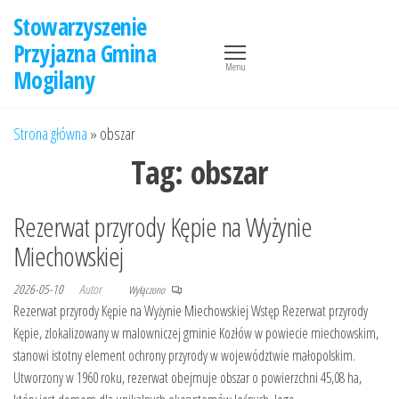
Przejdź
Stowarzyszenie
do
Przyjazna Gmina
treści
Menu
Mogilany
Strona główna
»
obszar
Tag:
obszar
Rezerwat przyrody Kępie na Wyżynie
Miechowskiej
2026-05-10
Autor
Wyłączono
Rezerwat przyrody Kępie na Wyżynie Miechowskiej Wstęp Rezerwat przyrody
Kępie, zlokalizowany w malowniczej gminie Kozłów w powiecie miechowskim,
stanowi istotny element ochrony przyrody w województwie małopolskim.
Utworzony w 1960 roku, rezerwat obejmuje obszar o powierzchni 45,08 ha,