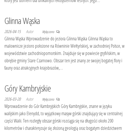
który jest domem dla unikalnych ekosystemów leśnych. Jego…
Glinna Wąska
2026-04-15
Autor
Wyłączono
Glinna Wąska Wprowadzenie do jeziora Glinna Wąska Glinna Wąska to
malownicze jezioro położone na Równinie Wełtyńskiej, w zachodniej Polsce, w
województwie zachodniopomorskim. Znajduje się w powiecie gryfińskim, w
obrębie gminy Stare Czarnowo. Obszar ten jest znany ze swojej bogatej flory i
fauny oraz atrakcyjnych krajobrazów,…
Góry Kambryjskie
2026-03-20
Autor
Wyłączono
Wprowadzenie do Gór Kambryjskich Góry Kambryjskie, znane w języku
walijskim jako Elenydd, to wyjątkowy masyw górski znajdujący się w centralnej
części Walii. Ten rozległy obszar górski rozciąga się na długości około 200
kilometrów i charakteryzuje się złożoną geologią oraz bogatym dziedzictwem