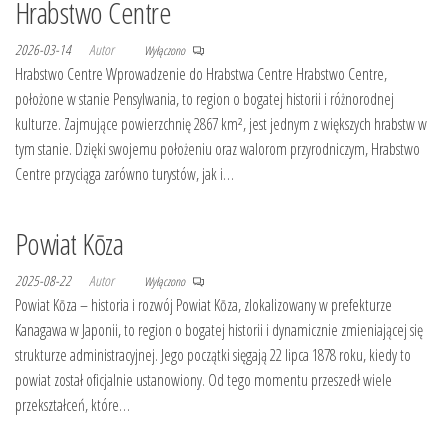
Hrabstwo Centre
2026-03-14
Autor
Wyłączono
Hrabstwo Centre Wprowadzenie do Hrabstwa Centre Hrabstwo Centre,
położone w stanie Pensylwania, to region o bogatej historii i różnorodnej
kulturze. Zajmujące powierzchnię 2867 km², jest jednym z większych hrabstw w
tym stanie. Dzięki swojemu położeniu oraz walorom przyrodniczym, Hrabstwo
Centre przyciąga zarówno turystów, jak i…
Powiat Kōza
2025-08-22
Autor
Wyłączono
Powiat Kōza – historia i rozwój Powiat Kōza, zlokalizowany w prefekturze
Kanagawa w Japonii, to region o bogatej historii i dynamicznie zmieniającej się
strukturze administracyjnej. Jego początki sięgają 22 lipca 1878 roku, kiedy to
powiat został oficjalnie ustanowiony. Od tego momentu przeszedł wiele
przekształceń, które…