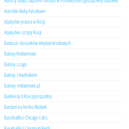
Autorzy objęci zapisem cenzury w Polskiej Rzeczypospolitej Ludowej
Azerskie kluby futsalowe
Azjatyckie jeziora w Rosji
Azjatyckie szczyty Rosji
Badacze stosunków międzynarodowych
Balony Reklamowe
Balony z Logo
Balony z Nadrukiem
balony-reklamowe.pl
Bankierzy II Rzeczypospolitej
Bardzińscy herbu Abdank
Baseballiści Chicago Cubs
Baseballiści Cincinnati Reds