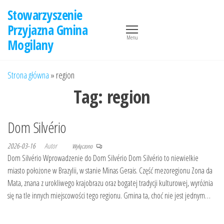
Przejdź
Stowarzyszenie
do
Przyjazna Gmina
treści
Menu
Mogilany
Strona główna
»
region
Tag:
region
Dom Silvério
2026-03-16
Autor
Wyłączono
Dom Silvério Wprowadzenie do Dom Silvério Dom Silvério to niewielkie
miasto położone w Brazylii, w stanie Minas Gerais. Część mezoregionu Zona da
Mata, znana z urokliwego krajobrazu oraz bogatej tradycji kulturowej, wyróżnia
się na tle innych miejscowości tego regionu. Gmina ta, choć nie jest jednym…