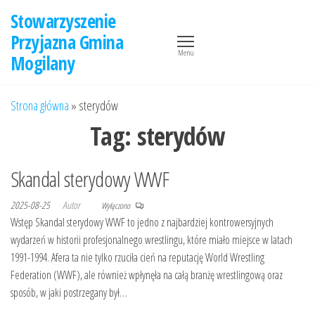
Przejdź
Stowarzyszenie
do
Przyjazna Gmina
treści
Menu
Mogilany
Strona główna
»
sterydów
Tag:
sterydów
Skandal sterydowy WWF
2025-08-25
Autor
Wyłączono
Wstęp Skandal sterydowy WWF to jedno z najbardziej kontrowersyjnych
wydarzeń w historii profesjonalnego wrestlingu, które miało miejsce w latach
1991-1994. Afera ta nie tylko rzuciła cień na reputację World Wrestling
Federation (WWF), ale również wpłynęła na całą branżę wrestlingową oraz
sposób, w jaki postrzegany był…