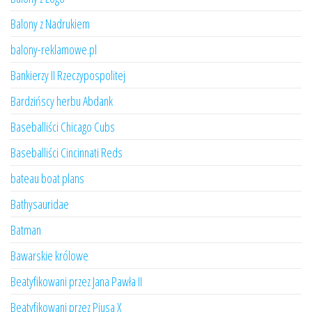
Balony z Nadrukiem
balony-reklamowe.pl
Bankierzy II Rzeczypospolitej
Bardzińscy herbu Abdank
Baseballiści Chicago Cubs
Baseballiści Cincinnati Reds
bateau boat plans
Bathysauridae
Batman
Bawarskie królowe
Beatyfikowani przez Jana Pawła II
Beatyfikowani przez Piusa X