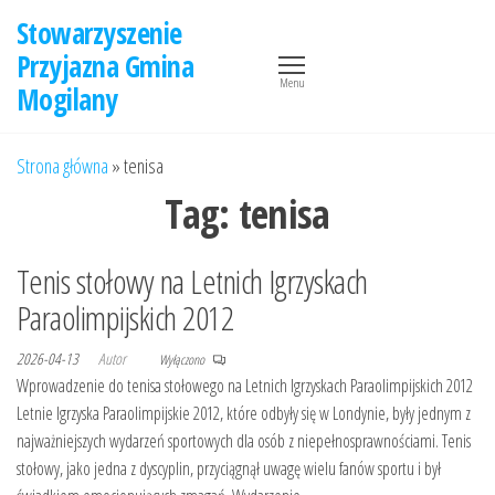
Przejdź
Stowarzyszenie
do
Przyjazna Gmina
treści
Menu
Mogilany
Strona główna
»
tenisa
Tag:
tenisa
Tenis stołowy na Letnich Igrzyskach
Paraolimpijskich 2012
2026-04-13
Autor
Wyłączono
Wprowadzenie do tenisa stołowego na Letnich Igrzyskach Paraolimpijskich 2012
Letnie Igrzyska Paraolimpijskie 2012, które odbyły się w Londynie, były jednym z
najważniejszych wydarzeń sportowych dla osób z niepełnosprawnościami. Tenis
stołowy, jako jedna z dyscyplin, przyciągnął uwagę wielu fanów sportu i był