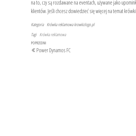
na to, czy są rozdawane na eventach, używane jako upomink
klientów. Jeśli chcesz dowiedzieć się więcej na temat krów
Kategoria
Krówka reklamowa
krowkizlogo.pl
Tagi
Krówka reklamowa
Nawigacja
Poprzedni
POPRZEDNI
Power Dynamos FC
wpisu
wpis