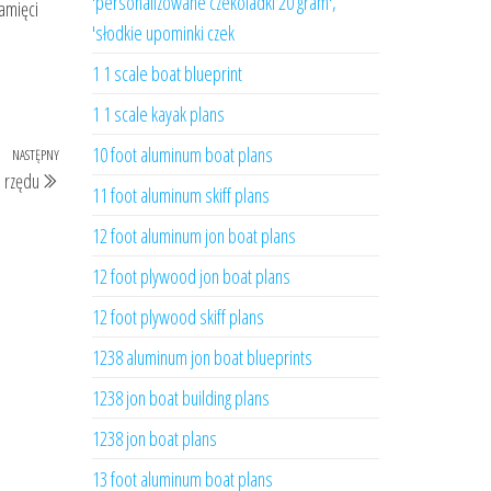
'personalizowane czekoladki 20 gram',
amięci
'słodkie upominki czek
1 1 scale boat blueprint
1 1 scale kayak plans
10 foot aluminum boat plans
NASTĘPNY
Następny
 rzędu
wpis
11 foot aluminum skiff plans
12 foot aluminum jon boat plans
12 foot plywood jon boat plans
12 foot plywood skiff plans
1238 aluminum jon boat blueprints
1238 jon boat building plans
1238 jon boat plans
13 foot aluminum boat plans