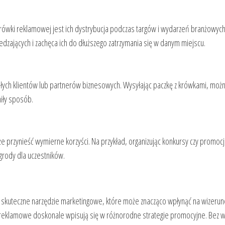
rówki reklamowej jest ich dystrybucja podczas targów i wydarzeń branżowych
dzających i zachęca ich do dłuższego zatrzymania się w danym miejscu.
łych klientów lub partnerów biznesowych. Wysyłając paczkę z krówkami, moż
iły sposób.
 przynieść wymierne korzyści. Na przykład, organizując konkursy czy promoc
rody dla uczestników.
 skuteczne narzędzie marketingowe, które może znacząco wpłynąć na wizerune
wki reklamowe doskonale wpisują się w różnorodne strategie promocyjne. Bez 