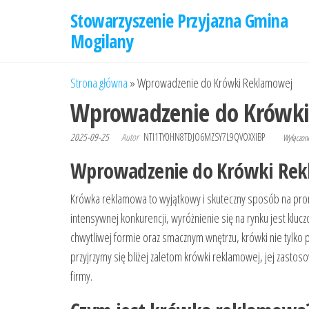
Przejdź
Stowarzyszenie Przyjazna Gmina
do
Mogilany
treści
Strona główna
»
Wprowadzenie do Krówki Reklamowej
Wprowadzenie do Krówk
2025-09-25
Autor
NTI1TY0HN8TDJO6MZSY7L9QVOXXIBP
Wyłączo
Wprowadzenie do Krówki Re
Krówka reklamowa to wyjątkowy i skuteczny sposób na pro
intensywnej konkurencji, wyróżnienie się na rynku jest kluc
chwytliwej formie oraz smacznym wnętrzu, krówki nie tylko p
przyjrzymy się bliżej zaletom krówki reklamowej, jej zast
firmy.