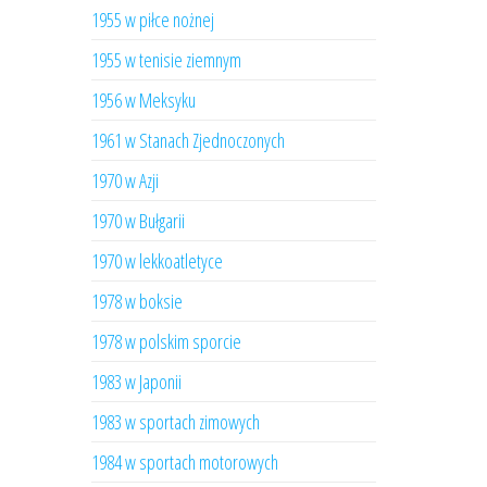
1955 w piłce nożnej
1955 w tenisie ziemnym
1956 w Meksyku
1961 w Stanach Zjednoczonych
1970 w Azji
1970 w Bułgarii
1970 w lekkoatletyce
1978 w boksie
1978 w polskim sporcie
1983 w Japonii
1983 w sportach zimowych
1984 w sportach motorowych