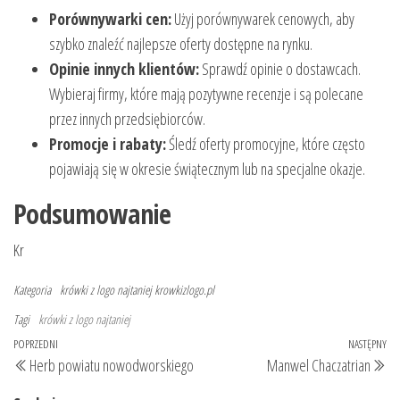
Porównywarki cen:
Użyj porównywarek cenowych, aby
szybko znaleźć najlepsze oferty dostępne na rynku.
Opinie innych klientów:
Sprawdź opinie o dostawcach.
Wybieraj firmy, które mają pozytywne recenzje i są polecane
przez innych przedsiębiorców.
Promocje i rabaty:
Śledź oferty promocyjne, które często
pojawiają się w okresie świątecznym lub na specjalne okazje.
Podsumowanie
Kr
Kategoria
krówki z logo najtaniej
krowkizlogo.pl
Tagi
krówki z logo najtaniej
Nawigacja
Poprzedni
POPRZEDNI
NASTĘPNY
Na
Herb powiatu nowodworskiego
Manwel Chaczatrian
wpisu
wpis
wp