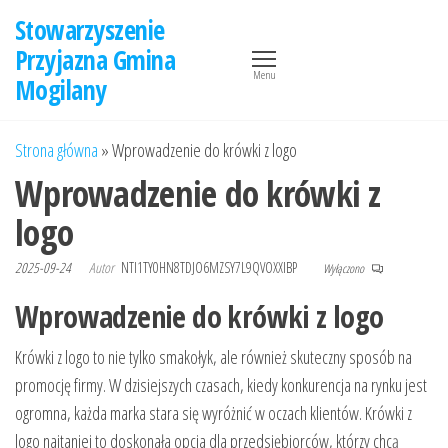
Przejdź
Stowarzyszenie
do
Przyjazna Gmina
treści
Menu
Mogilany
Strona główna
»
Wprowadzenie do krówki z logo
Wprowadzenie do krówki z
logo
2025-09-24
Autor
NTI1TY0HN8TDJO6MZSY7L9QVOXXIBP
Wyłączono
Wprowadzenie do krówki z logo
Krówki z logo to nie tylko smakołyk, ale również skuteczny sposób na
promocję firmy. W dzisiejszych czasach, kiedy konkurencja na rynku jest
ogromna, każda marka stara się wyróżnić w oczach klientów. Krówki z
logo najtaniej to doskonała opcja dla przedsiębiorców, którzy chcą