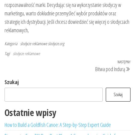
rozpoznawalność marki. Decydując się na wykorzystanie słodyczy w
marketingu, warto dokładnie przemyśleć wybór produktów oraz
strategię ich dystrybucji. Jeśli chcesz dowiedzieć się więcej o słodyczach
reklamowych,
Kategoria
slodycze reklamowe
slodycze.org
Tagi
slodycze reklamowe
Nawigacja
NASTĘPNY
Na
Bitwa pod Indurą
wpisu
wp
Szukaj
Szukaj
Ostatnie wpisy
How to Build a Goldfish Canoe: A Step-by-Step Expert Guide