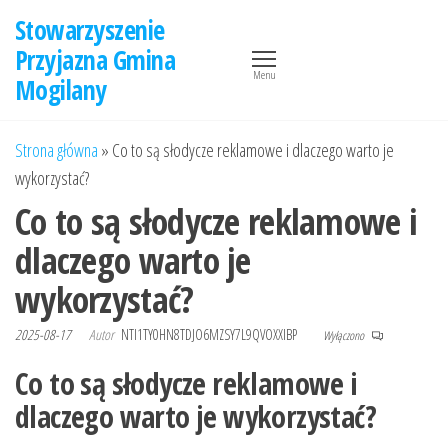
Przejdź
Stowarzyszenie
do
Przyjazna Gmina
treści
Menu
Mogilany
Strona główna
»
Co to są słodycze reklamowe i dlaczego warto je
wykorzystać?
Co to są słodycze reklamowe i
dlaczego warto je
wykorzystać?
2025-08-17
Autor
NTI1TY0HN8TDJO6MZSY7L9QVOXXIBP
Wyłączono
Co to są słodycze reklamowe i
dlaczego warto je wykorzystać?