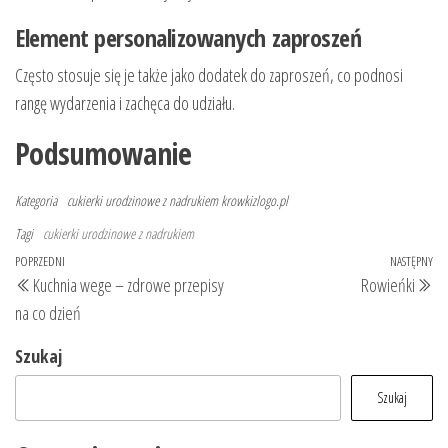
Element personalizowanych zaproszeń
Często stosuje się je także jako dodatek do zaproszeń, co podnosi
rangę wydarzenia i zachęca do udziału.
Podsumowanie
Kategoria
cukierki urodzinowe z nadrukiem
krowkizlogo.pl
Tagi
cukierki urodzinowe z nadrukiem
Nawigacja
Poprzedni
POPRZEDNI
NASTĘPNY
Na
Kuchnia wege – zdrowe przepisy
Rowieńki
wpisu
wpis
wp
na co dzień
Szukaj
Szukaj