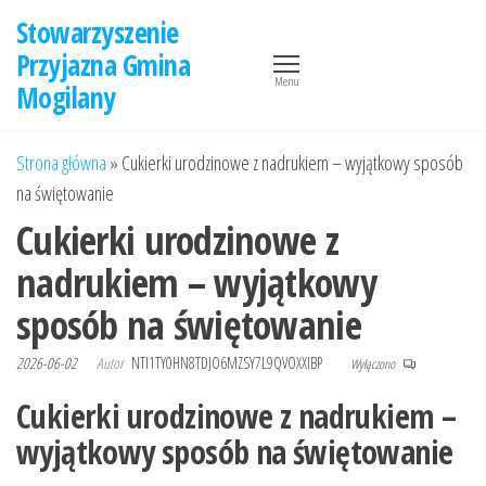
Przejdź
Stowarzyszenie
do
Przyjazna Gmina
treści
Menu
Mogilany
Strona główna
»
Cukierki urodzinowe z nadrukiem – wyjątkowy sposób
na świętowanie
Cukierki urodzinowe z
nadrukiem – wyjątkowy
sposób na świętowanie
2026-06-02
Autor
NTI1TY0HN8TDJO6MZSY7L9QVOXXIBP
Wyłączono
Cukierki urodzinowe z nadrukiem –
wyjątkowy sposób na świętowanie