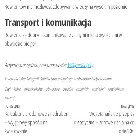
Rowieńków ma możliwość zdobywania wiedzy na wysokim poziomie.
Transport i komunikacja
Rowieńki są dobrze skomunikowane z innymi miejscowościami w
obwodzie biełgor
Artykuł sporządzony na podstawie:
Wikipedia (PL)
.
Kategoria
Bez kategorii
Osiedla typu miejskiego w obwodzie biełgorodzkim
Tagi
które
mieszkańców
obwodzie
osiedle
ostatnich
rowieńki
rowieńków
rozwój
Nawigacja
Poprzedni
POPRZEDNI
NASTĘPNY
Na
Cukierki urodzinowe z nadrukiem
Wegetariańskie przepisy
wpisu
wpis
wp
– wyjątkowy sposób na
dietetyczne – zdrowe dania na co
świętowanie
dzień