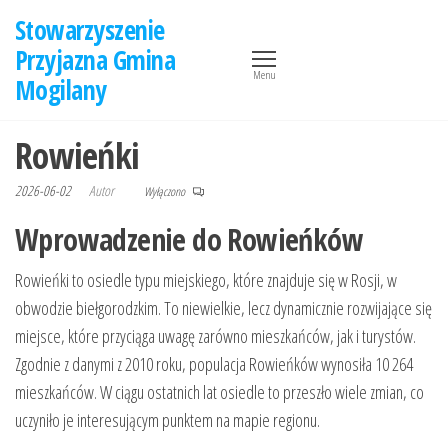
Przejdź
Stowarzyszenie
do
Przyjazna Gmina
treści
Menu
Mogilany
Rowieńki
2026-06-02
Autor
Wyłączono
Wprowadzenie do Rowieńków
Rowieńki to osiedle typu miejskiego, które znajduje się w Rosji, w
obwodzie biełgorodzkim. To niewielkie, lecz dynamicznie rozwijające się
miejsce, które przyciąga uwagę zarówno mieszkańców, jak i turystów.
Zgodnie z danymi z 2010 roku, populacja Rowieńków wynosiła 10 264
mieszkańców. W ciągu ostatnich lat osiedle to przeszło wiele zmian, co
uczyniło je interesującym punktem na mapie regionu.