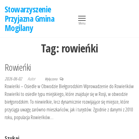
Przejdź
Stowarzyszenie
do
Przyjazna Gmina
treści
Menu
Mogilany
Tag:
rowieńki
Rowieńki
2026-06-02
Autor
Wyłączono
Rowieńki – Osiedle w Obwodzie Biełgorodzkim Wprowadzenie do Rowieńków
Rowieńki to osiedle typu miejskiego, które znajduje się w Rosji, w obwodzie
biełgorodzkim. To niewielkie, lecz dynamicznie rozwijające się miejsce, które
przyciąga uwagę zarówno mieszkańców, jak i turystów. Zgodnie z danymi z 2010
roku, populacja Rowieńków…
Szukaj