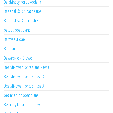
Bardzińscy herbu Abdank
Baseballiści Chicago Cubs
Baseballiści Cincinnati Reds
bateau boat plans
Bathysauridae
Batman
Bawarskie królowe
Beatyfikowani przez Jana Pawła II
Beatyfikowani przez Piusa X
Beatyfikowani przez Piusa XI
beginner jon boat plans
Belgijscy kolarze szosowi