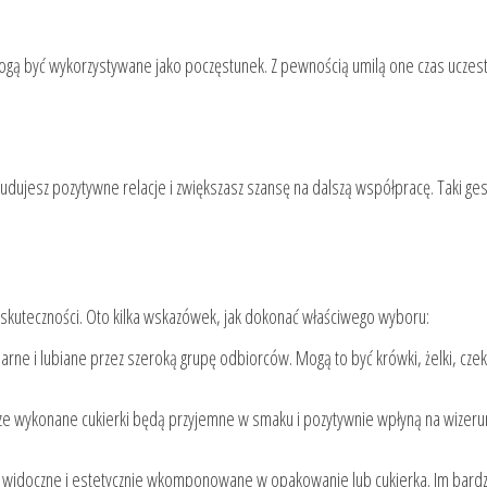
mogą być wykorzystywane jako poczęstunek. Z pewnością umilą one czas uczest
budujesz pozytywne relacje i zwiększasz szansę na dalszą współpracę. Taki ges
 skuteczności. Oto kilka wskazówek, jak dokonać właściwego wyboru:
arne i lubiane przez szeroką grupę odbiorców. Mogą to być krówki, żelki, czek
e wykonane cukierki będą przyjemne w smaku i pozytywnie wpłyną na wizer
e widoczne i estetycznie wkomponowane w opakowanie lub cukierka. Im bardz