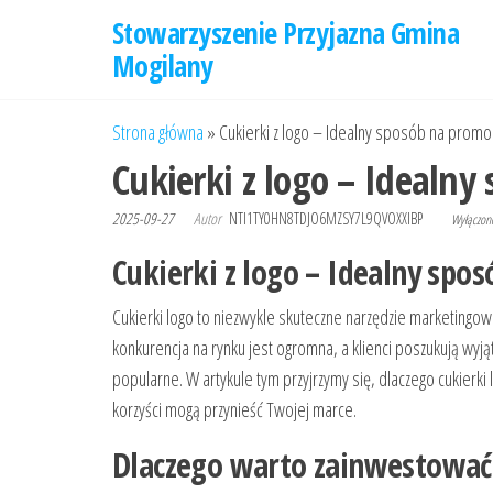
Przejdź
Stowarzyszenie Przyjazna Gmina
do
Mogilany
treści
Strona główna
»
Cukierki z logo – Idealny sposób na promo
Cukierki z logo – Idealn
2025-09-27
Autor
NTI1TY0HN8TDJO6MZSY7L9QVOXXIBP
Wyłączo
Cukierki z logo – Idealny spo
Cukierki logo to niezwykle skuteczne narzędzie marketingo
konkurencja na rynku jest ogromna, a klienci poszukują wyją
popularne. W artykule tym przyjrzymy się, dlaczego cukierk
korzyści mogą przynieść Twojej marce.
Dlaczego warto zainwestować 