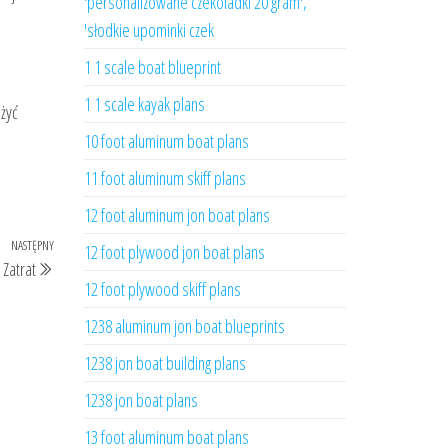
'personalizowane czekoladki 20 gram',
'słodkie upominki czek
1 1 scale boat blueprint
1 1 scale kayak plans
żyć
10 foot aluminum boat plans
11 foot aluminum skiff plans
12 foot aluminum jon boat plans
NASTĘPNY
Następny
12 foot plywood jon boat plans
Zatrat
wpis
12 foot plywood skiff plans
1238 aluminum jon boat blueprints
1238 jon boat building plans
1238 jon boat plans
13 foot aluminum boat plans