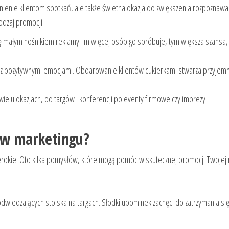
mnienie klientom spotkań, ale także świetna okazja do zwiększenia rozpoznawa
odzaj promocji:
ię małym nośnikiem reklamy. Im więcej osób go spróbuje, tym większa szansa,
 z pozytywnymi emocjami. Obdarowanie klientów cukierkami stwarza przyjem
 wielu okazjach, od targów i konferencji po eventy firmowe czy imprezy
o w marketingu?
erokie. Oto kilka pomysłów, które mogą pomóc w skutecznej promocji Twojej 
dwiedzających stoiska na targach. Słodki upominek zachęci do zatrzymania się