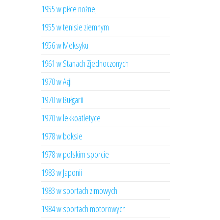
1955 w piłce nożnej
1955 w tenisie ziemnym
1956 w Meksyku
1961 w Stanach Zjednoczonych
1970 w Azji
1970 w Bułgarii
1970 w lekkoatletyce
1978 w boksie
1978 w polskim sporcie
1983 w Japonii
1983 w sportach zimowych
1984 w sportach motorowych