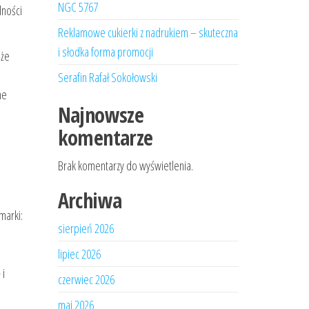
NGC 5767
lności
Reklamowe cukierki z nadrukiem – skuteczna
i słodka forma promocji
 że
Serafin Rafał Sokołowski
ne
Najnowsze
komentarze
Brak komentarzy do wyświetlenia.
Archiwa
marki:
sierpień 2026
lipiec 2026
 i
czerwiec 2026
maj 2026