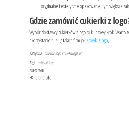
oryginalne i estetyczne opakowanie, tym większe za
Gdzie zamówić cukierki z logo
Wybór dostawcy cukierków z logo to kluczowy krok. Warto z
skorzystanie z usług takich firm jak
Krowki z logo
,
Kategoria
cukierki logo
krowkizlogo.pl
Tagi
cukierki logo
Nawigacja
Poprzedni
POPRZEDNI
Island Life
wpisu
wpis