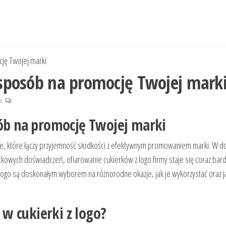
cję Twojej marki
y sposób na promocję Twojej mark
no
sób na promocję Twojej marki
we, które łączy przyjemność słodkości z efektywnym promowaniem marki. W d
tkowych doświadczeń, ofiarowanie cukierków z logo firmy staje się coraz bard
i logo są doskonałym wyborem na różnorodne okazje, jak je wykorzystać oraz j
w cukierki z logo?