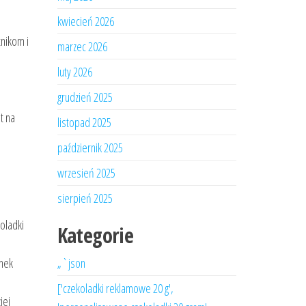
kwiecień 2026
nikom i
marzec 2026
luty 2026
grudzień 2025
t na
listopad 2025
październik 2025
wrzesień 2025
sierpień 2025
oladki
Kategorie
unek
„`json
['czekoladki reklamowe 20 g',
iej