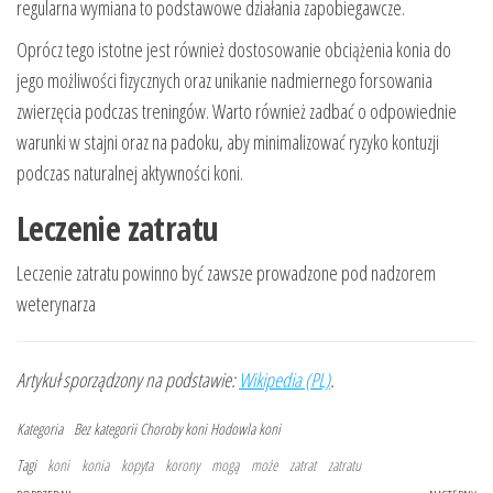
regularna wymiana to podstawowe działania zapobiegawcze.
Oprócz tego istotne jest również dostosowanie obciążenia konia do
jego możliwości fizycznych oraz unikanie nadmiernego forsowania
zwierzęcia podczas treningów. Warto również zadbać o odpowiednie
warunki w stajni oraz na padoku, aby minimalizować ryzyko kontuzji
podczas naturalnej aktywności koni.
Leczenie zatratu
Leczenie zatratu powinno być zawsze prowadzone pod nadzorem
weterynarza
Artykuł sporządzony na podstawie:
Wikipedia (PL)
.
Kategoria
Bez kategorii
Choroby koni
Hodowla koni
Tagi
koni
konia
kopyta
korony
mogą
może
zatrat
zatratu