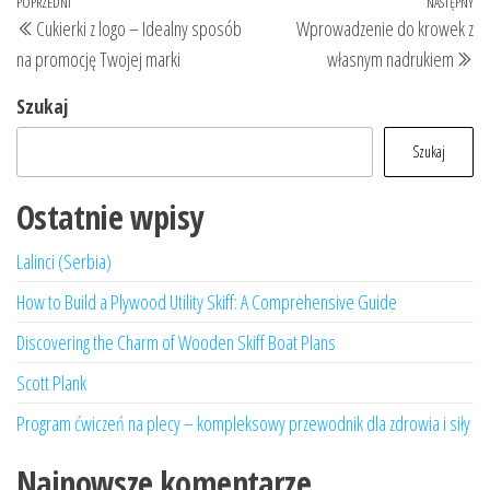
Nawigacja
Poprzedni
POPRZEDNI
NASTĘPNY
Na
Cukierki z logo – Idealny sposób
Wprowadzenie do krowek z
wpisu
wpis
wp
na promocję Twojej marki
własnym nadrukiem
Szukaj
Szukaj
Ostatnie wpisy
Lalinci (Serbia)
How to Build a Plywood Utility Skiff: A Comprehensive Guide
Discovering the Charm of Wooden Skiff Boat Plans
Scott Plank
Program ćwiczeń na plecy – kompleksowy przewodnik dla zdrowia i siły
Najnowsze komentarze