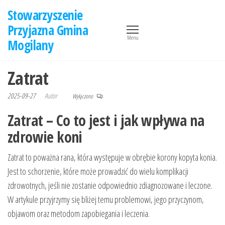
Przejdź
Stowarzyszenie
do
Przyjazna Gmina
treści
Menu
Mogilany
Zatrat
2025-09-27
Autor
Wyłączono
Zatrat – Co to jest i jak wpływa na
zdrowie koni
Zatrat to poważna rana, która występuje w obrębie korony kopyta konia.
Jest to schorzenie, które może prowadzić do wielu komplikacji
zdrowotnych, jeśli nie zostanie odpowiednio zdiagnozowane i leczone.
W artykule przyjrzymy się bliżej temu problemowi, jego przyczynom,
objawom oraz metodom zapobiegania i leczenia.