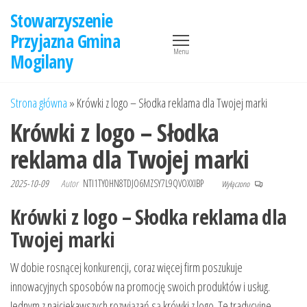
Przejdź
Stowarzyszenie
do
Przyjazna Gmina
treści
Menu
Mogilany
Strona główna
»
Krówki z logo – Słodka reklama dla Twojej marki
Krówki z logo – Słodka
reklama dla Twojej marki
2025-10-09
Autor
NTI1TY0HN8TDJO6MZSY7L9QVOXXIBP
Wyłączono
Krówki z logo – Słodka reklama dla
Twojej marki
W dobie rosnącej konkurencji, coraz więcej firm poszukuje
innowacyjnych sposobów na promocję swoich produktów i usług.
Jednym z najciekawszych rozwiązań są krówki z logo. Te tradycyjne