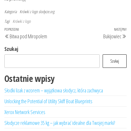
Kategoria
Krówki z logo
slodycze.org
Tagi
Krówki z logo
Nawigacja
Poprzedni
POPRZEDNI
NASTĘPNY
Na
Bitwa pod Miropolem
Bukijowiec
wpisu
wpis
wp
Szukaj
Szukaj
Ostatnie wpisy
Słodki lizak z wzorem – wyjątkowa słodycz, która zachwyca
Unlocking the Potential of Utility Skiff Boat Blueprints
Xerox Network Services
Słodycze reklamowe 35 kg – jak wybrać idealne dla Twojej marki?