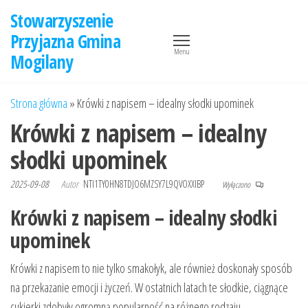
Przejdź
Stowarzyszenie
do
Przyjazna Gmina
treści
Menu
Mogilany
Strona główna
»
Krówki z napisem – idealny słodki upominek
Krówki z napisem – idealny
słodki upominek
2025-09-08
Autor
NTI1TY0HN8TDJO6MZSY7L9QVOXXIBP
Wyłączono
Krówki z napisem – idealny słodki
upominek
Krówki z napisem to nie tylko smakołyk, ale również doskonały sposób
na przekazanie emocji i życzeń. W ostatnich latach te słodkie, ciągnące
cukierki zdobyły ogromną popularność na różnego rodzaju