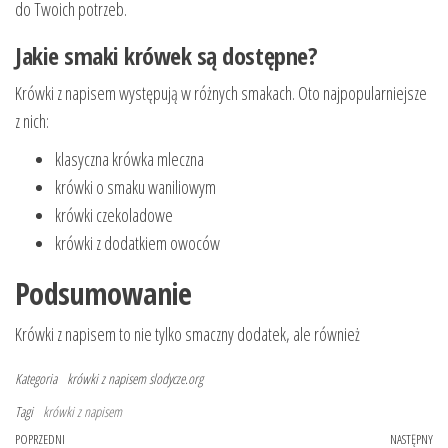
do Twoich potrzeb.
Jakie smaki krówek są dostępne?
Krówki z napisem występują w różnych smakach. Oto najpopularniejsze
z nich:
klasyczna krówka mleczna
krówki o smaku waniliowym
krówki czekoladowe
krówki z dodatkiem owoców
Podsumowanie
Krówki z napisem to nie tylko smaczny dodatek, ale również
Kategoria
krówki z napisem
slodycze.org
Tagi
krówki z napisem
Nawigacja
Poprzedni
POPRZEDNI
NASTĘPNY
Na