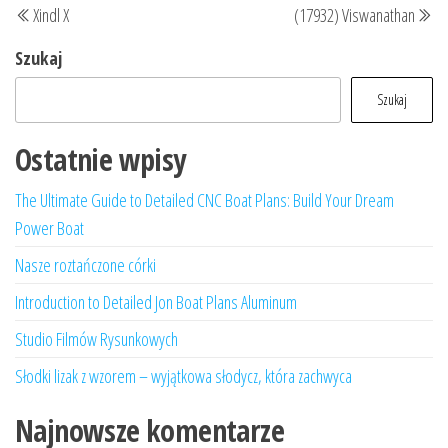
Xindl X
(17932) Viswanathan
wpisu
wpis
wp
Szukaj
Szukaj
Ostatnie wpisy
The Ultimate Guide to Detailed CNC Boat Plans: Build Your Dream
Power Boat
Nasze roztańczone córki
Introduction to Detailed Jon Boat Plans Aluminum
Studio Filmów Rysunkowych
Słodki lizak z wzorem – wyjątkowa słodycz, która zachwyca
Najnowsze komentarze