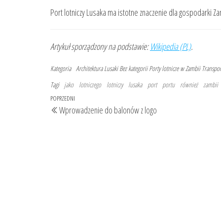
Port lotniczy Lusaka ma istotne znaczenie dla gospodarki Za
Artykuł sporządzony na podstawie:
Wikipedia (PL)
.
Kategoria
Architektura Lusaki
Bez kategorii
Porty lotnicze w Zambii
Transpor
Tagi
jako
lotniczego
lotniczy
lusaka
port
portu
również
zambii
Nawigacja
Poprzedni
POPRZEDNI
Wprowadzenie do balonów z logo
wpisu
wpis