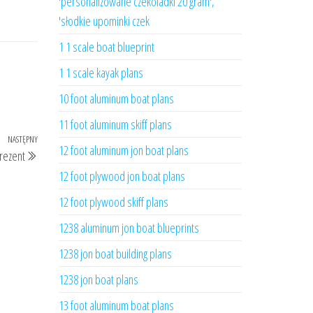
'personalizowane czekoladki 20 gram',
'słodkie upominki czek
1 1 scale boat blueprint
1 1 scale kayak plans
10 foot aluminum boat plans
11 foot aluminum skiff plans
NASTĘPNY
Następny
12 foot aluminum jon boat plans
rezent
wpis
12 foot plywood jon boat plans
12 foot plywood skiff plans
1238 aluminum jon boat blueprints
1238 jon boat building plans
1238 jon boat plans
13 foot aluminum boat plans