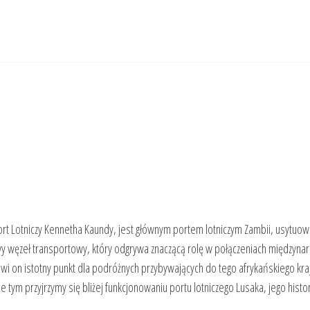
ort Lotniczy Kennetha Kaundy, jest głównym portem lotniczym Zambii, usytuo
zowy węzeł transportowy, który odgrywa znaczącą rolę w połączeniach międzyn
nowi on istotny punkt dla podróżnych przybywających do tego afrykańskiego kra
e tym przyjrzymy się bliżej funkcjonowaniu portu lotniczego Lusaka, jego histor