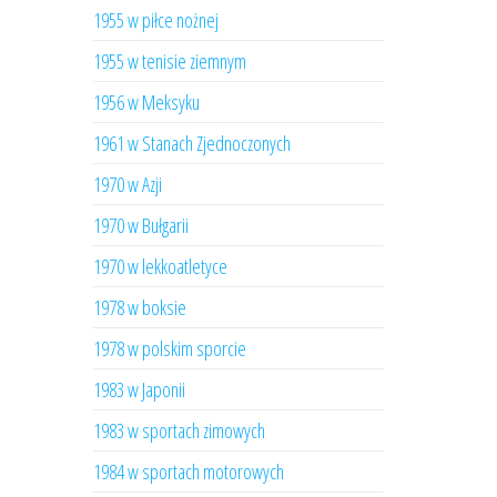
1955 w piłce nożnej
1955 w tenisie ziemnym
1956 w Meksyku
1961 w Stanach Zjednoczonych
1970 w Azji
1970 w Bułgarii
1970 w lekkoatletyce
1978 w boksie
1978 w polskim sporcie
1983 w Japonii
1983 w sportach zimowych
1984 w sportach motorowych