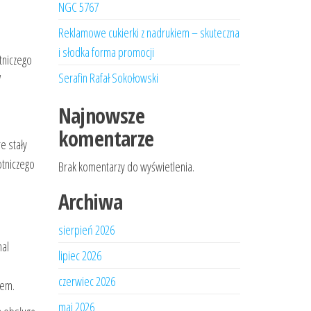
NGC 5767
Reklamowe cukierki z nadrukiem – skuteczna
i słodka forma promocji
tniczego
Serafin Rafał Sokołowski
W
Najnowsze
komentarze
e stały
otniczego
Brak komentarzy do wyświetlenia.
Archiwa
sierpień 2026
nal
lipiec 2026
czerwiec 2026
iem.
maj 2026