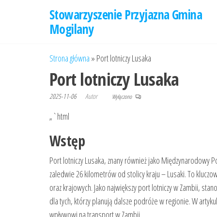
Przejdź
Stowarzyszenie Przyjazna Gmina
do
Mogilany
treści
Strona główna
»
Port lotniczy Lusaka
Port lotniczy Lusaka
2025-11-06
Autor
Wyłączono
„`html
Wstęp
Port lotniczy Lusaka, znany również jako Międzynarodowy P
zaledwie 26 kilometrów od stolicy kraju – Lusaki. To kluc
oraz krajowych. Jako największy port lotniczy w Zambii, sta
dla tych, którzy planują dalsze podróże w regionie. W artykul
wpływowi na transport w Zambii.