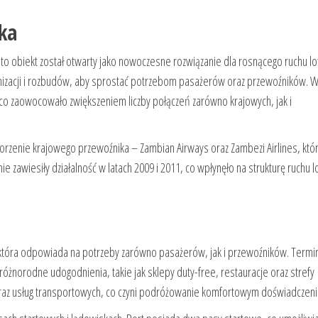
aka
dy to obiekt został otwarty jako nowoczesne rozwiązanie dla rosnącego ruchu lo
rnizacji i rozbudów, aby sprostać potrzebom pasażerów oraz przewoźników. 
 co zaowocowało zwiększeniem liczby połączeń zarówno krajowych, jak i
rzenie krajowego przewoźnika – Zambian Airways oraz Zambezi Airlines, któr
nie zawiesiły działalność w latach 2009 i 2011, co wpłynęło na strukturę ruchu l
 która odpowiada na potrzeby zarówno pasażerów, jak i przewoźników. Termi
różnorodne udogodnienia, takie jak sklepy duty-free, restauracje oraz strefy
oraz usług transportowych, co czyni podróżowanie komfortowym doświadczen