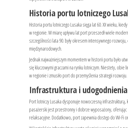
Historia portu lotniczego Lus
Historia portu lotniczego Lusaka sięga lat 60. XX wieku, kie
w regionie. W miarę upływu lat port przeszedł wiele mode
szczególności lata 90. były okresem intensywnego rozwoju,
międzynarodowych.
Jednak najważniejszym momentem w historii portu było utwo
się kluczowymi graczami na rynku lotniczym. Niestety, obie li
w regionie i zmusiło port do przemyślenia strategii rozwoju.
Infrastruktura i udogodnienia
Port lotniczy Lusaka dysponuje nowoczesną infrastrukturą,
pasażerski jest przestronny i dobrze wyposażony, oferując 
relaksacyjne. Dodatkowo, port zapewnia dostęp do Wi-Fi 