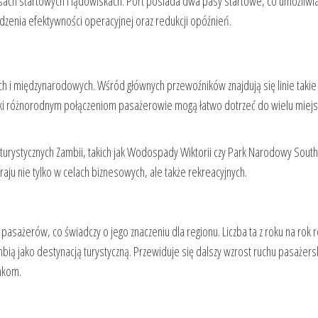
sach startowych i lądowiskach. Port posiada dwa pasy startowe, co umożliwi
idzenia efektywności operacyjnej oraz redukcji opóźnień.
wych i międzynarodowych. Wśród głównych przewoźników znajdują się linie takie 
zięki różnorodnym połączeniom pasażerowie mogą łatwo dotrzeć do wielu miejs
 turystycznych Zambii, takich jak Wodospady Wiktorii czy Park Narodowy South
aju nie tylko w celach biznesowych, ale także rekreacyjnych.
pasażerów, co świadczy o jego znaczeniu dla regionu. Liczba ta z roku na rok 
ą jako destynacją turystyczną. Przewiduje się dalszy wzrost ruchu pasażers
ynkom.