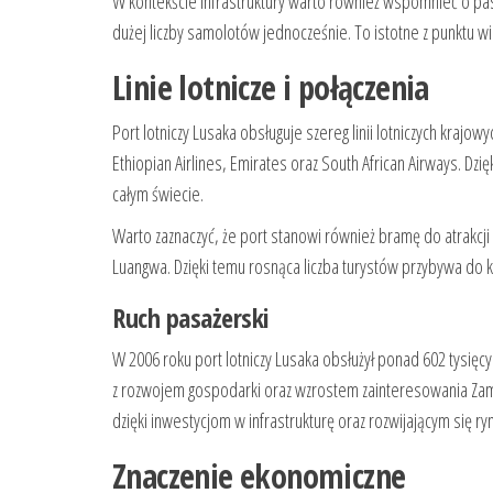
W kontekście infrastruktury warto również wspomnieć o pa
dużej liczby samolotów jednocześnie. To istotne z punktu w
Linie lotnicze i połączenia
Port lotniczy Lusaka obsługuje szereg linii lotniczych krajo
Ethiopian Airlines, Emirates oraz South African Airways. D
całym świecie.
Warto zaznaczyć, że port stanowi również bramę do atrakcji
Luangwa. Dzięki temu rosnąca liczba turystów przybywa do kr
Ruch pasażerski
W 2006 roku port lotniczy Lusaka obsłużył ponad 602 tysięcy 
z rozwojem gospodarki oraz wzrostem zainteresowania Zambi
dzięki inwestycjom w infrastrukturę oraz rozwijającym się r
Znaczenie ekonomiczne