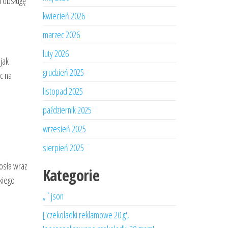
a obsługę
kwiecień 2026
marzec 2026
luty 2026
jak
grudzień 2025
c na
listopad 2025
październik 2025
wrzesień 2025
sierpień 2025
rosła wraz
Kategorie
kiego
„`json
['czekoladki reklamowe 20 g',