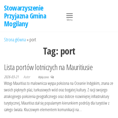
Przejdź
Stowarzyszenie
do
Przyjazna Gmina
treści
Menu
Mogilany
Strona główna
»
port
Tag:
port
Lista portów lotniczych na Mauritiusie
2026-03-21
Autor
Wyłączono
Wstęp Mauritius to malownicza wyspa położona na Oceanie Indyjskim, znana ze
swoich pięknych plaż, turkusowych wód oraz bogatej kultury. Z racji swojego
atrakcyjnego położenia geograficznego oraz dobrze rozwiniętej infrastruktury
turystycznej, Mauritius stał się popularnym kierunkiem podróży dla turystów z
całego świata. Kluczowym elementem komunikacji na…