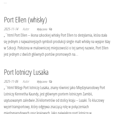
…
Port Ellen (whisky)
2025-11-14
Autor
Wyłączono
„`html Port Ellen – ikona szkockiej whisky Port Ellen to destylarnia, która stała
się jednym z najważniejszych symboli produkcji single malt whisky na wyspie Islay
w Szkocji. Położona w malowniczej miejscowości o tej samej nazwie, Port Ellen
jest jednym z dwóch głównych portów promowych na…
Port lotniczy Lusaka
2025-11-06
Autor
Wyłączono
„`html Wstęp Port lotniczy Lusaka, znany również jako Międzynarodowy Port
Lotniczy Kennetha Kaundy, jest głównym portem lotniczym Zambii,
usytuowanym zaledwie 26 kilometrów od stolicy kraju – Lusaki. To kluczowy
węzeł transportowy, który odgrywa znaczącą rolę w połączeniach
międzynarodowych oraz krajowych. Jako największy port lotniczy w…