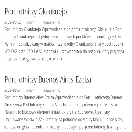
Port lotniczy Okaukuejo
2026-03-02
Autor
Wyłączono
Port lotniczy Okaukuejo Wprowadzenie do portu lotniczego Okaukuejo Port
lotniczy Okaukuejo jest jednym z ważniejszych punktów komunikacyjnych w
Namibii, zlokalizowany w malowniczej okolicy Okaukuejo. Znany pod kodem
IATA OKF oraz ICAO FYOO, stanowi kluczowy dostęp do regionu, który przyciąga
turystów z całego świata dzięki swoim…
Port lotniczy Buenos Aires-Ezeiza
2026-02-27
Autor
Wyłączono
Port lotniczy Buenos Aires-Ezeiza Wprowadzenie do Portu Lotniczego Buenos
Aires-Ezeiza Port lotniczy Buenos Aires-Ezeiza, znany również jako Ministro
Pistarini, to kluczowy element infrastruktury transportowej Argentyny.
Usytuowany zaledwie 22 kilometry na południe od stolicy kraju, Buenos Aires,
stanowi on główne centrum międzynarodowych połączeń lotniczych w regionie.