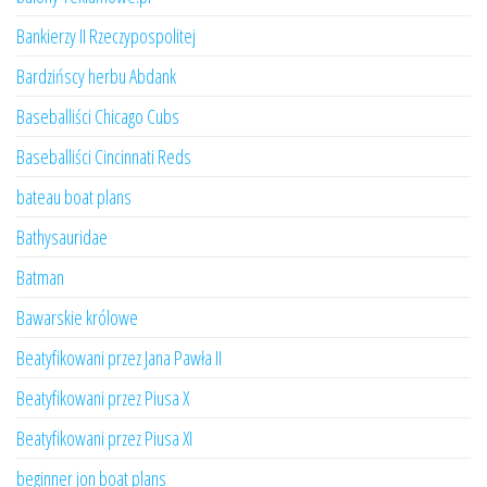
Bankierzy II Rzeczypospolitej
Bardzińscy herbu Abdank
Baseballiści Chicago Cubs
Baseballiści Cincinnati Reds
bateau boat plans
Bathysauridae
Batman
Bawarskie królowe
Beatyfikowani przez Jana Pawła II
Beatyfikowani przez Piusa X
Beatyfikowani przez Piusa XI
beginner jon boat plans