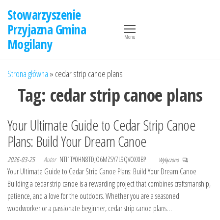
Przejdź
Stowarzyszenie
do
Przyjazna Gmina
treści
Menu
Mogilany
Strona główna
»
cedar strip canoe plans
Tag:
cedar strip canoe plans
Your Ultimate Guide to Cedar Strip Canoe
Plans: Build Your Dream Canoe
2026-03-25
Autor
NTI1TY0HN8TDJO6MZSY7L9QVOXXIBP
Wyłączono
Your Ultimate Guide to Cedar Strip Canoe Plans: Build Your Dream Canoe
Building a cedar strip canoe is a rewarding project that combines craftsmanship,
patience, and a love for the outdoors. Whether you are a seasoned
woodworker or a passionate beginner, cedar strip canoe plans…