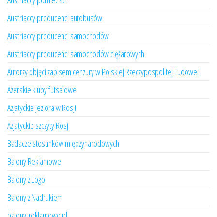
Austriaccy portreciści
Austriaccy producenci autobusów
Austriaccy producenci samochodów
Austriaccy producenci samochodów ciężarowych
Autorzy objęci zapisem cenzury w Polskiej Rzeczypospolitej Ludowej
Azerskie kluby futsalowe
Azjatyckie jeziora w Rosji
Azjatyckie szczyty Rosji
Badacze stosunków międzynarodowych
Balony Reklamowe
Balony z Logo
Balony z Nadrukiem
balony-reklamowe.pl