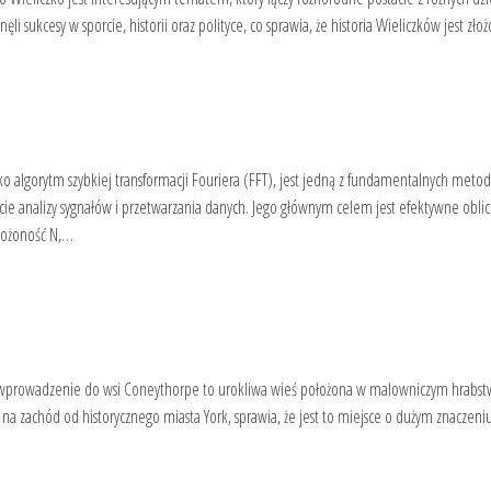
ęli sukcesy w sporcie, historii oraz polityce, co sprawia, że historia Wieliczków jest zł
o algorytm szybkiej transformacji Fouriera (FFT), jest jedną z fundamentalnych metod
ie analizy sygnałów i przetwarzania danych. Jego głównym celem jest efektywne obli
złożoność N,…
 wprowadzenie do wsi Coneythorpe to urokliwa wieś położona w malowniczym hrabst
ry na zachód od historycznego miasta York, sprawia, że jest to miejsce o dużym znaczen