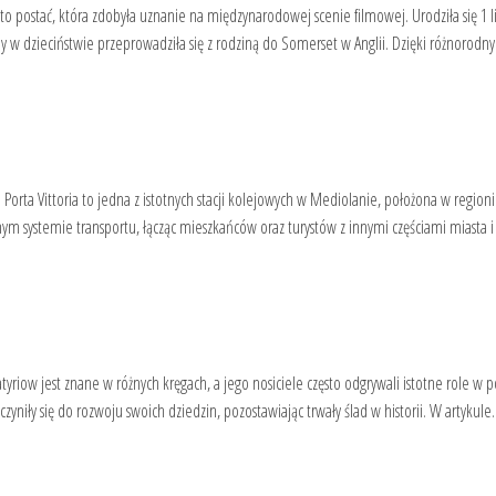
 postać, która zdobyła uznanie na międzynarodowej scenie filmowej. Urodziła się 1 l
gdy w dzieciństwie przeprowadziła się z rodziną do Somerset w Anglii. Dzięki różnorod
o Porta Vittoria to jedna z istotnych stacji kolejowych w Mediolanie, położona w region
ym systemie transportu, łącząc mieszkańców oraz turystów z innymi częściami miasta i
ow jest znane w różnych kręgach, a jego nosiciele często odgrywali istotne role w po
czyniły się do rozwoju swoich dziedzin, pozostawiając trwały ślad w historii. W artykul