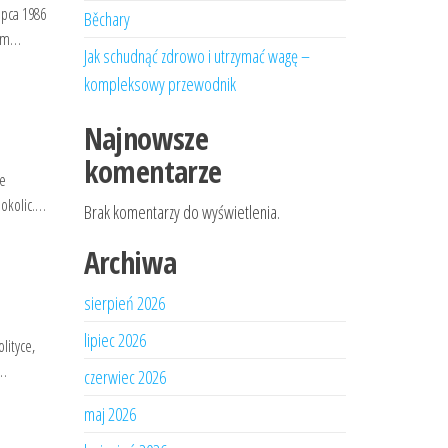
ipca 1986
Běchary
nym…
Jak schudnąć zdrowo i utrzymać wagę –
kompleksowy przewodnik
Najnowsze
komentarze
ie
 okolic.…
Brak komentarzy do wyświetlenia.
Archiwa
sierpień 2026
lipiec 2026
lityce,
e…
czerwiec 2026
maj 2026