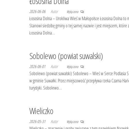
Łososina Dolna
2026-06-06
Autor
Wyłączono
Łososina Dolna – Urokliwa Wieś w Małopolsce Łososina Dolna to
Stanowi siedzibę gminy o tej samej nazwie i jest miejscem, które 
Łososina Dolna…
Sobolewo (powiat suwalski)
2026-06-01
Autor
Wyłączono
Sobolewo (powiat suwalski) Sobolewo – Wieś w Serce Podlasia 
w gminie Suwałki. Przez miejscowość przepływa rzeka Czarna Hańcz
turystyki. Sobolewo…
Wieliczko
2026-05-31
Autor
Wyłączono
Wieliczko – znaczenie i osoby związane z tym nazwiskiem Nazwisko