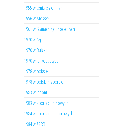
1955 w tenisie ziemnym
1956 w Meksyku
1961 w Stanach Zjednoczonych
1970 w Azji
1970 w Bułgarii
1970 w lekkoatletyce
1978 w boksie
1978 w polskim sporcie
1983 w Japonii
1983 w sportach zimowych
1984 w sportach motorowych
1984 w ZSRR