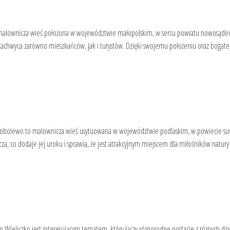
 malownicza wieś położona w województwie małopolskim, w sercu powiatu nowosądec
zachwyca zarówno mieszkańców, jak i turystów. Dzięki swojemu położeniu oraz bogatej 
Sobolewo to malownicza wieś usytuowana w województwie podlaskim, w powiecie su
a, co dodaje jej uroku i sprawia, że jest atrakcyjnym miejscem dla miłośników natury
 Wieliczko jest interesującym tematem, który łączy różnorodne postacie z różnych dz