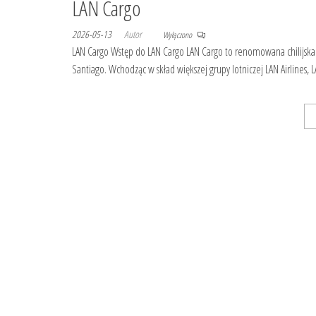
LAN Cargo
2026-05-13
Autor
Wyłączono
LAN Cargo Wstęp do LAN Cargo LAN Cargo to renomowana chilijska lini
Santiago. Wchodząc w skład większej grupy lotniczej LAN Airlines
Stronicowanie
wpisów