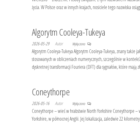
życia. W Polsce oraz w innych krajach, nosiciele tego nazwiska osiągn
Algorytm Cooleya-Tukeya
2026-05-29
Autor
Wyłączono
Algorytm Cooleya-Tukeya Algorytm Cooleya-Tukeya, znany także jak
stosowanych w obliczeniach numerycznych, szczególnie w kontekśc
dyskretnej transformacji Fouriera (DFT) dla sygnałów, które mają 
Coneythorpe
2026-05-16
Autor
Wyłączono
Coneythorpe – wieś w hrabstwie North Yorkshire Coneythorpe –
Yorkshire, w północnej Anglii. Jej lokalizacja, zaledwie 22 kilomet