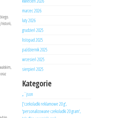
kwiecień 2026
marzec 2026
kiego.
luty 2026
historii,
grudzień 2025
listopad 2025
październik 2025
wrzesień 2025
walskim,
sierpień 2025
 oraz
Kategorie
„`json
['czekoladki reklamowe 20 g',
'personalizowane czekoladki 20 gram',
iedzin