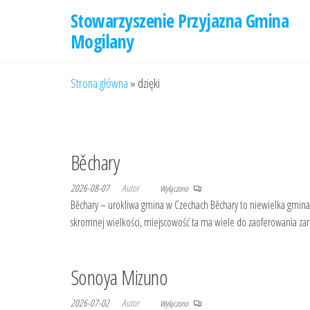
Przejdź
Stowarzyszenie Przyjazna Gmina
do
Mogilany
treści
Strona główna
»
dzięki
Běchary
2026-08-07
Autor
Wyłączono
Běchary – urokliwa gmina w Czechach Běchary to niewielka gmina p
skromnej wielkości, miejscowość ta ma wiele do zaoferowania zar
Sonoya Mizuno
2026-07-02
Autor
Wyłączono