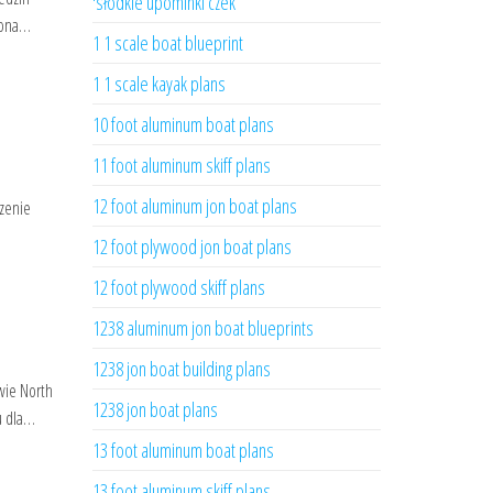
'słodkie upominki czek
ożona…
1 1 scale boat blueprint
1 1 scale kayak plans
10 foot aluminum boat plans
11 foot aluminum skiff plans
12 foot aluminum jon boat plans
czenie
12 foot plywood jon boat plans
12 foot plywood skiff plans
1238 aluminum jon boat blueprints
1238 jon boat building plans
wie North
1238 jon boat plans
iu dla…
13 foot aluminum boat plans
13 foot aluminum skiff plans