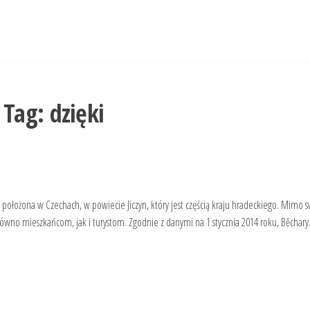
Tag:
dzięki
ołożona w Czechach, w powiecie Jiczyn, który jest częścią kraju hradeckiego. Mimo s
ówno mieszkańcom, jak i turystom. Zgodnie z danymi na 1 stycznia 2014 roku, Běchar