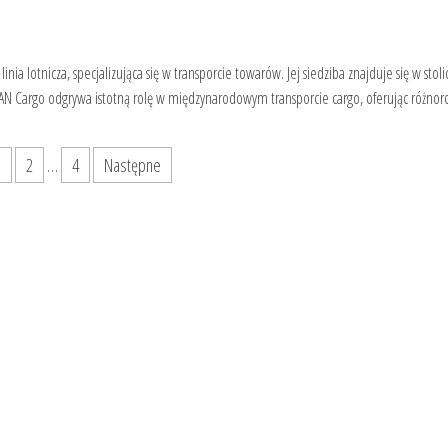
a lotnicza, specjalizująca się w transporcie towarów. Jej siedziba znajduje się w stolic
, LAN Cargo odgrywa istotną rolę w międzynarodowym transporcie cargo, oferując różn
1
2
…
4
Następne