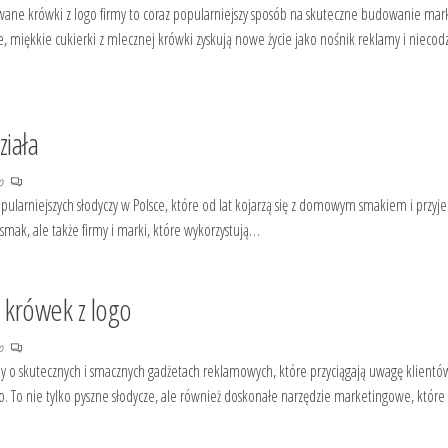
wane krówki z logo firmy to coraz popularniejszy sposób na skuteczne budowanie mark
 miękkie cukierki z mlecznej krówki zyskują nowe życie jako nośnik reklamy i niecod
ziała
no
opularniejszych słodyczy w Polsce, które od lat kojarzą się z domowym smakiem i przyj
y smak, ale także firmy i marki, które wykorzystują…
krówek z logo
no
o skutecznych i smacznych gadżetach reklamowych, które przyciągają uwagę klientów
. To nie tylko pyszne słodycze, ale również doskonałe narzędzie marketingowe, które