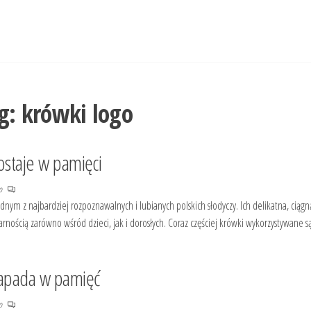
g:
krówki logo
ostaje w pamięci
no
dnym z najbardziej rozpoznawalnych i lubianych polskich słodyczy. Ich delikatna, ciągną
arnością zarówno wśród dzieci, jak i dorosłych. Coraz częściej krówki wykorzystywane 
zapada w pamięć
no