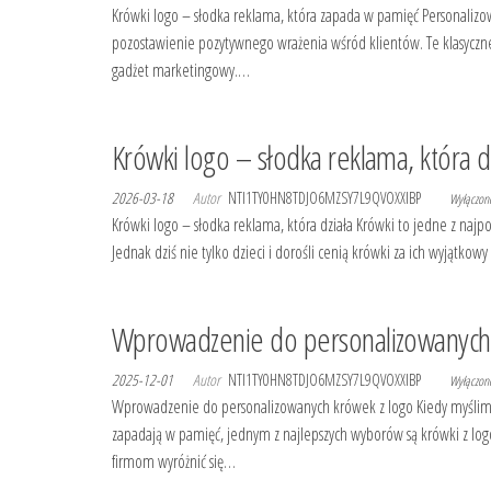
Krówki logo – słodka reklama, która zapada w pamięć Personalizo
pozostawienie pozytywnego wrażenia wśród klientów. Te klasyczne,
gadżet marketingowy.…
Krówki logo – słodka reklama, która d
2026-03-18
Autor
NTI1TY0HN8TDJO6MZSY7L9QVOXXIBP
Wyłączo
Krówki logo – słodka reklama, która działa Krówki to jedne z najp
Jednak dziś nie tylko dzieci i dorośli cenią krówki za ich wyjątkow
Wprowadzenie do personalizowanych 
2025-12-01
Autor
NTI1TY0HN8TDJO6MZSY7L9QVOXXIBP
Wyłączo
Wprowadzenie do personalizowanych krówek z logo Kiedy myślimy 
zapadają w pamięć, jednym z najlepszych wyborów są krówki z logo
firmom wyróżnić się…