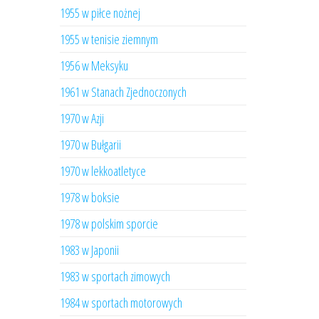
1955 w piłce nożnej
1955 w tenisie ziemnym
1956 w Meksyku
1961 w Stanach Zjednoczonych
1970 w Azji
1970 w Bułgarii
1970 w lekkoatletyce
1978 w boksie
1978 w polskim sporcie
1983 w Japonii
1983 w sportach zimowych
1984 w sportach motorowych