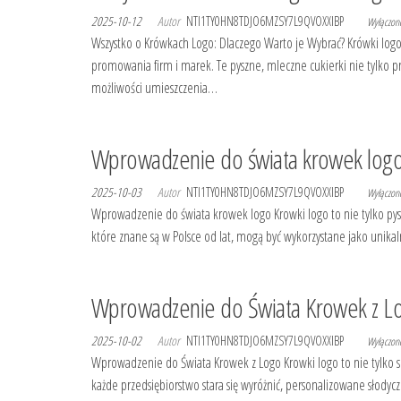
2025-10-12
Autor
NTI1TY0HN8TDJO6MZSY7L9QVOXXIBP
Wyłączo
Wszystko o Krówkach Logo: Dlaczego Warto je Wybrać? Krówki logo t
promowania firm i marek. Te pyszne, mleczne cukierki nie tylko 
możliwości umieszczenia…
Wprowadzenie do świata krowek log
2025-10-03
Autor
NTI1TY0HN8TDJO6MZSY7L9QVOXXIBP
Wyłączo
Wprowadzenie do świata krowek logo Krowki logo to nie tylko pysz
które znane są w Polsce od lat, mogą być wykorzystane jako unika
Wprowadzenie do Świata Krowek z L
2025-10-02
Autor
NTI1TY0HN8TDJO6MZSY7L9QVOXXIBP
Wyłączo
Wprowadzenie do Świata Krowek z Logo Krowki logo to nie tylko sm
każde przedsiębiorstwo stara się wyróżnić, personalizowane słody