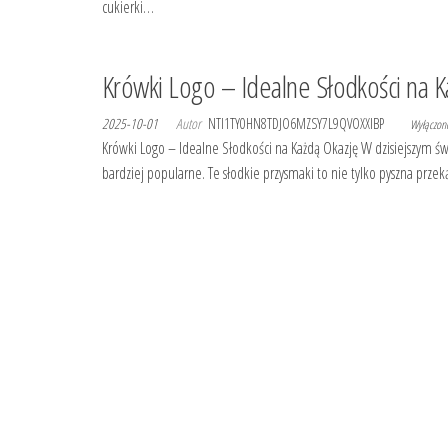
cukierki…
Krówki Logo – Idealne Słodkości na K
2025-10-01
Autor
NTI1TY0HN8TDJO6MZSY7L9QVOXXIBP
Wyłączo
Krówki Logo – Idealne Słodkości na Każdą Okazję W dzisiejszym świe
bardziej popularne. Te słodkie przysmaki to nie tylko pyszna prz