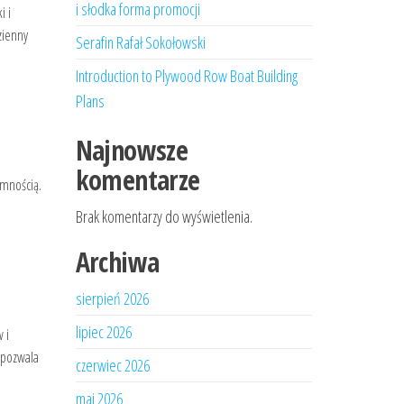
i słodka forma promocji
i i
zienny
Serafin Rafał Sokołowski
Introduction to Plywood Row Boat Building
Plans
Najnowsze
komentarze
emnością.
Brak komentarzy do wyświetlenia.
Archiwa
sierpień 2026
lipiec 2026
 i
 pozwala
czerwiec 2026
maj 2026