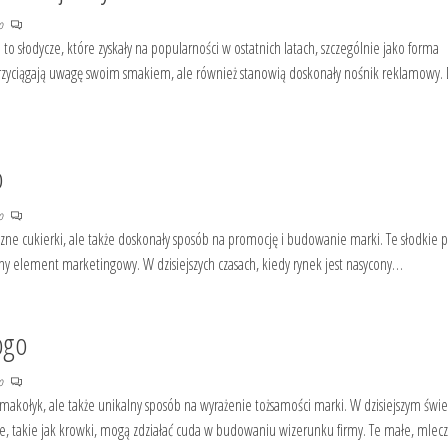
no
o słodycze, które zyskały na popularności w ostatnich latach, szczególnie jako forma
przyciągają uwagę swoim smakiem, ale również stanowią doskonały nośnik reklamowy. 
o
no
ne cukierki, ale także doskonały sposób na promocję i budowanie marki. Te słodkie p
lny element marketingowy. W dzisiejszych czasach, kiedy rynek jest nasycony…
ogo
no
akołyk, ale także unikalny sposób na wyrażenie tożsamości marki. W dzisiejszym świe
cze, takie jak krowki, mogą zdziałać cuda w budowaniu wizerunku firmy. Te małe, mlec