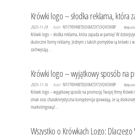
Krówki logo – słodka reklama, która 
2025-11-29
Autor
NTI1TY0HN8TDJO6MZSY7L9QVOXXIBP
Wyłączo
Krówki logo – słodka reklama, która zapada w pamięć W dzisiejsz
skuteczne formy reklamy. Jednym z takich pomysłów są krówki z w
zachwycają…
Krówki logo – wyjątkowy sposób na p
2025-11-16
Autor
NTI1TY0HN8TDJO6MZSY7L9QVOXXIBP
Wyłączo
Krówki logo – wyjątkowy sposób na promocję Twojej firmy Krówki t
smak oraz charakterystyczna konsystencja sprawiają, że są doskon
marketingową?…
Wszystko o Krówkach Logo: Dlaczego 