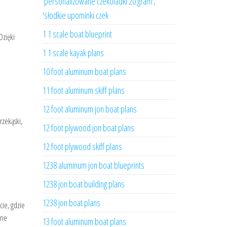
'personalizowane czekoladki 20 gram',
'słodkie upominki czek
1 1 scale boat blueprint
Dzięki
1 1 scale kayak plans
10 foot aluminum boat plans
11 foot aluminum skiff plans
12 foot aluminum jon boat plans
rzekąski,
12 foot plywood jon boat plans
12 foot plywood skiff plans
1238 aluminum jon boat blueprints
1238 jon boat building plans
1238 jon boat plans
cie, gdzie
zne
13 foot aluminum boat plans