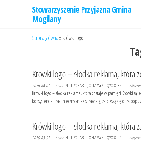
Przejdź
Stowarzyszenie Przyjazna Gmina
do
Mogilany
treści
Strona główna
»
krówki logo
Ta
Krowki logo – słodka reklama, która z
2026-04-01
Autor
NTI1TY0HN8TDJO6MZSY7L9QVOXXIBP
Wyłączo
Krowki logo – słodka reklama, która zostaje w pamięci Krowki są je
konsystencja oraz mleczny smak sprawiają, że cieszą się dużą popul
Krówki logo – słodka reklama, która 
2026-03-31
Autor
NTI1TY0HN8TDJO6MZSY7L9QVOXXIBP
Wyłączo