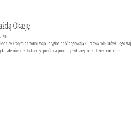
ażdą Okazję
no
cie, w którym personalizacja i oryginalność odgrywają kluczową rolę, krówki logo stają
ekąska, ale również doskonały sposób na promocję własnej marki. Dzięki nim można…