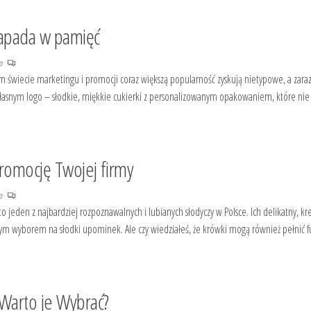
zapada w pamięć
no
ym świecie marketingu i promocji coraz większą popularność zyskują nietypowe, a zar
łasnym logo – słodkie, miękkie cukierki z personalizowanym opakowaniem, które nie 
romocję Twojej firmy
no
o jeden z najbardziej rozpoznawalnych i lubianych słodyczy w Polsce. Ich delikatny, 
ałym wyborem na słodki upominek. Ale czy wiedziałeś, że krówki mogą również pełnić f
Warto je Wybrać?