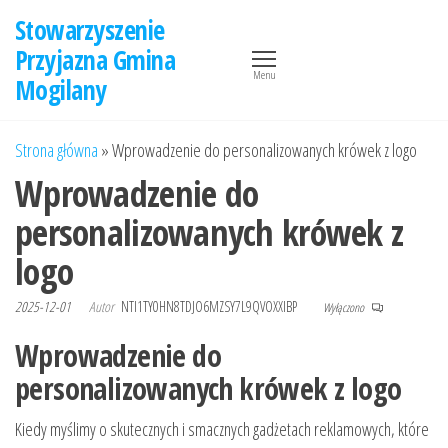
Przejdź
Stowarzyszenie
do
Przyjazna Gmina
treści
Menu
Mogilany
Strona główna
»
Wprowadzenie do personalizowanych krówek z logo
Wprowadzenie do
personalizowanych krówek z
logo
2025-12-01
Autor
NTI1TY0HN8TDJO6MZSY7L9QVOXXIBP
Wyłączono
Wprowadzenie do
personalizowanych krówek z logo
Kiedy myślimy o skutecznych i smacznych gadżetach reklamowych, które