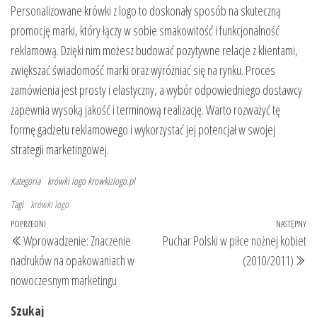
Personalizowane krówki z logo to doskonały sposób na skuteczną
promocję marki, który łączy w sobie smakowitość i funkcjonalność
reklamową. Dzięki nim możesz budować pozytywne relacje z klientami,
zwiększać świadomość marki oraz wyróżniać się na rynku. Proces
zamówienia jest prosty i elastyczny, a wybór odpowiedniego dostawcy
zapewnia wysoką jakość i terminową realizację. Warto rozważyć tę
formę gadżetu reklamowego i wykorzystać jej potencjał w swojej
strategii marketingowej.
Kategoria
krówki logo
krowkizlogo.pl
Tagi
krówki logo
Nawigacja
Poprzedni
POPRZEDNI
NASTĘPNY
Na
Wprowadzenie: Znaczenie
Puchar Polski w piłce nożnej kobiet
wpisu
wpis
wp
nadruków na opakowaniach w
(2010/2011)
nowoczesnym marketingu
Szukaj