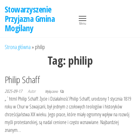
Przejdź
Stowarzyszenie
do
Przyjazna Gmina
treści
Menu
Mogilany
Strona główna
»
philip
Tag:
philip
Philip Schaff
2025-09-17
Autor
Wyłączono
„`html Philip Schaff: Życie i Działalność Philip Schaff, urodzony 1 stycznia 1819
roku w Chur w Szwajcarii, był jednym z czołowych teologów i historyków
chrześcijaństwa XIX wieku. Jego prace, które miały ogromny wpływ na rozwój
myśli protestanckiej, są nadal cenione i często wznawiane. Najbardziej
znanym…