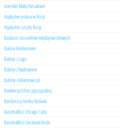
Azerskie kluby futsalowe
Azjatyckie jeziora w Rosji
Azjatyckie szczyty Rosji
Badacze stosunków międzynarodowych
Balony Reklamowe
Balony z Logo
Balony z Nadrukiem
balony-reklamowe.pl
Bankierzy II Rzeczypospolitej
Bardzińscy herbu Abdank
Baseballiści Chicago Cubs
Baseballiści Cincinnati Reds